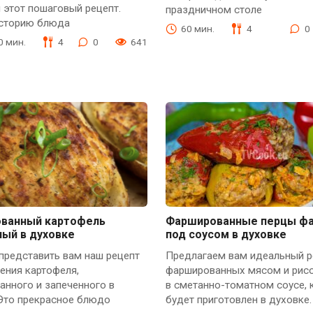
 этот пошаговый рецепт.
праздничном столе
историю блюда
60 мин.
4
0
40 мин.
4
0
641
ванный картофель
Фаршированные перцы ф
ный в духовке
под соусом в духовке
представить вам наш рецепт
Предлагаем вам идеальный р
ения картофеля,
фаршированных мясом и рис
нного и запеченного в
в сметанно-томатном соусе,
 Это прекрасное блюдо
будет приготовлен в духовке.