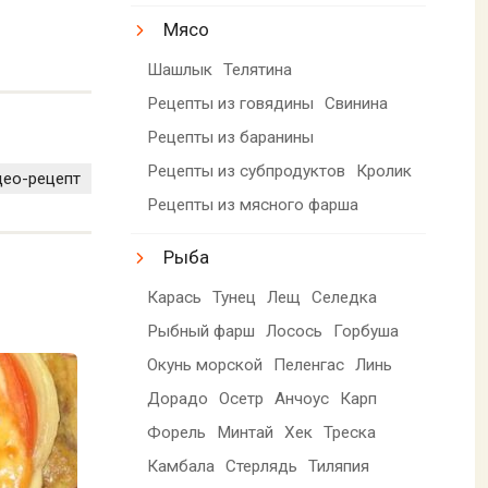
Мясо
Шашлык
Телятина
Рецепты из говядины
Свинина
Рецепты из баранины
Рецепты из субпродуктов
Кролик
део-рецепт
Рецепты из мясного фарша
Рыба
Карась
Тунец
Лещ
Селедка
Рыбный фарш
Лосось
Горбуша
Окунь морской
Пеленгас
Линь
Дорадо
Осетр
Анчоус
Карп
Форель
Минтай
Хек
Треска
Камбала
Стерлядь
Тиляпия