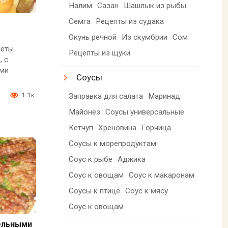
Налим
Сазан
Шашлык из рыбы
Семга
Рецепты из судака
Окунь речной
Из скумбрии
Сом
леты
Рецепты из щуки
, с
ми
Соусы
1.1к.
Заправка для салата
Маринад
Майонез
Соусы универсальные
Кетчуп
Хреновина
Горчица
Соусы к морепродуктам
Соус к рыбе
Аджика
Соус к овощам
Соус к макаронам
Соусы к птице
Соус к мясу
Соус к овощам
ельными