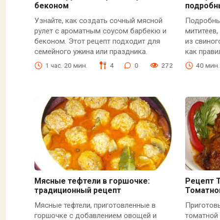
беконом
подробн
Узнайте, как создать сочный мясной
Подробны
рулет с ароматным соусом барбекю и
мититеев
беконом. Этот рецепт подходит для
из свиног
семейного ужина или праздника.
как прави
1 час. 20 мин.
4
0
272
40 мин.
Мясные тефтели в горшочке:
Рецепт 
традиционный рецепт
Томатно
Мясные тефтели, приготовленные в
Приготовь
горшочке с добавлением овощей и
томатной 