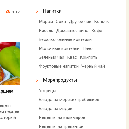
Напитки
1.1к.
Морсы
Соки
Другой чай
Коньяк
Кисель
Домашнее вино
Кофе
Безалкогольные коктейли
Молочные коктейли
Пиво
Зеленый чай
Квас
Компоты
Фруктовые напитки
Черный чай
Морепродукты
Устрицы
аршем
Блюда из морских гребешков
ецепт
Блюда из мидий
ом перцев
Рецепты из кальмаров
 который
Рецепты из трепангов