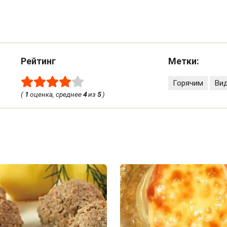
Рейтинг
Метки:
Горячим
Ви
(
1
оценка, среднее
4
из
5
)