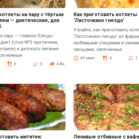
котлеты на пару с тёртым
Как приготовить котлеты
лем — диетические, для
‘Ласточкино гнездо’
5
Узнайте, как приготовить кот
а пару — главное блюдо
‘Ласточкино гнездо’ из фарша
диет (стол №5 при печени,
любимыми специями и свежи
стрите) и детского питания.
овощами, запечённые
ся нежные
60 мин.
6
1
6
0
4.8к.
отовить мититеи:
Ленивые отбивные с ваф