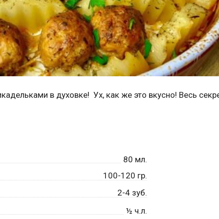
дельками в духовке! Ух, как же это вкусно! Весь секре
80
мл.
100-120 гр.
2-4 зуб.
½
ч.л.