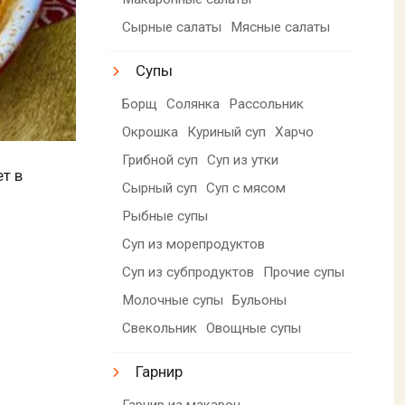
Сырные салаты
Мясные салаты
Супы
Борщ
Солянка
Рассольник
Окрошка
Куриный суп
Харчо
Грибной суп
Суп из утки
т в
Сырный суп
Суп с мясом
Рыбные супы
Суп из морепродуктов
Суп из субпродуктов
Прочие супы
Молочные супы
Бульоны
Свекольник
Овощные супы
Гарнир
Гарнир из макарон