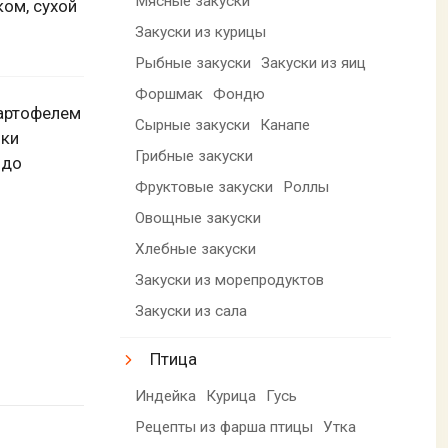
Мясные закуски
ком, сухой
Закуски из курицы
Рыбные закуски
Закуски из яиц
Форшмак
Фондю
картофелем
Сырные закуски
Канапе
чки
Грибные закуски
 до
Фруктовые закуски
Роллы
Овощные закуски
Хлебные закуски
Закуски из морепродуктов
Закуски из сала
Птица
Индейка
Курица
Гусь
Рецепты из фарша птицы
Утка