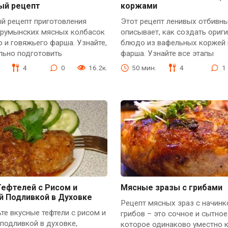
ый рецепт
коржами
й рецепт приготовления
Этот рецепт ленивых отбивн
, румынских мясных колбасок
описывает, как создать ориг
о и говяжьего фарша. Узнайте,
блюдо из вафельных коржей 
льно подготовить
фарша. Узнайте все этапы
4
0
16.2к.
50 мин.
4
1
Тефтелей с Рисом и
Мясные зразы с грибами
й Подливкой в Духовке
Рецепт мясных зраз с начинк
те вкусные тефтели с рисом и
грибов – это сочное и сытно
подливкой в духовке,
которое одинаково уместно к