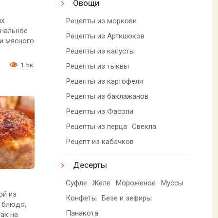
Овощи
ых
Рецепты из моркови
инальное
Рецепты из Артишоков
и мясного
Рецепты из капусты
1.5к.
Рецепты из тыквы
Рецепты из картофеля
Рецепты из баклажанов
Рецепты из Фасоли
Рецепты из перца
Свекла
Рецепт из кабачков
Десерты
Суфле
Желе
Мороженое
Муссы
ой из
Конфеты
Безе и зефиры
е блюдо,
Панакота
ак на