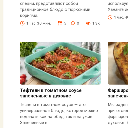
специй, представляют собой
используя
традиционное блюдо с тюркскими
Узнайте 
корнями.
1 час. 
1 час. 30 мин.
5
0
1.3к.
Тефтели в томатном соусе
Фарширо
запеченные в духовке
запечен
Тефтели в томатном соусе — это
Мы рады 
универсальное блюдо, которое можно
приготовл
подавать как на обед, так и на ужин.
фарширова
Запеченные в
духовке.