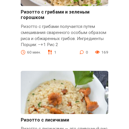
Ризотто с грибами и зеленым
горошком
Ризотто с грибами получается путем
смешивания сваренного особым образом
риса и обжаренных грибов. Ингредиенты
Порции: –+1 Рис 2
60 мин.
1
0
169
Ризотто с лисичками
Ризотто с лисичками — это сливочный рис