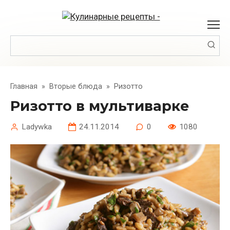
Перейти
к
контенту
Поиск:
Главная
»
Вторые блюда
»
Ризотто
Ризотто в мультиварке
Ladywka
24.11.2014
0
1080