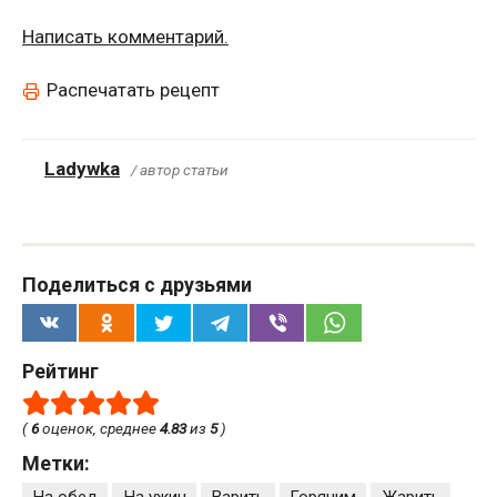
Написать комментарий.
Распечатать рецепт
Ladywka
/ автор статьи
Поделиться с друзьями
Рейтинг
(
6
оценок, среднее
4.83
из
5
)
Метки:
На обед
На ужин
Варить
Горячим
Жарить