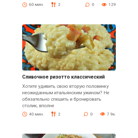
60 мин.
2
0
129
Сливочное ризотто классический
Хотите удивить свою вторую половинку
неожиданным итальянским ужином? Не
обязательно спешить и бронировать
столик, вполне
40 мин.
2
0
7.9к.