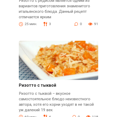
Ризотто с редисом является одним из
вариантов приготовления знаменитого
итальянского блюда. Данный рецепт
отличается ярким
25 мин.
3
0
91
Ризотто с тыквой
Ризотто с тыквой – вкусное
самостоятельное блюдо неизвестного
автора, хотя его корни уходят в не такой
уж далекий 19 век
60 мин.
6
0
118