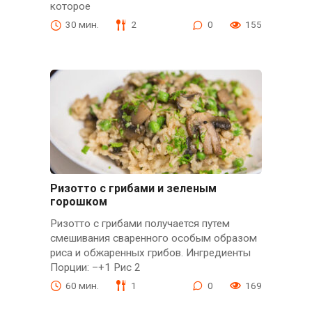
которое
30 мин.
2
0
155
Ризотто с грибами и зеленым
горошком
Ризотто с грибами получается путем
смешивания сваренного особым образом
риса и обжаренных грибов. Ингредиенты
Порции: –+1 Рис 2
60 мин.
1
0
169