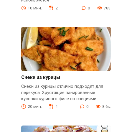
используется
10 мин.
2
0
783
Снеки из курицы
Снеки из курицы отлично подходят для
перекуса. Хрустящие панированные
кусочки куриного филе со специями.
20 мин.
4
0
8.6к.