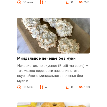
50 мин.
3
0
243
Миндальное печенье без муки
Неказистое, но вкусное (Brutti ma buoni) —
так можно перевести название этого
вкуснейшего миндального печенья без
муки и
60 мин.
4
0
130