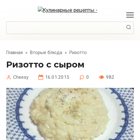
Перейти
к
контенту
Поиск:
Главная
»
Вторые блюда
»
Ризотто
Ризотто с сыром
Cheesy
16.01.2015
0
982