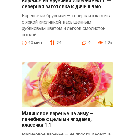
Варенье из брусники классическое —
северная заготовка к дичи и чаю
Варенье из брусники — северная классика
с яркой кислинкой, насыщенным
рубиновым цветом и лёгкой смолистой
ноткой.
60 мин.
24
0
1.2к.
Малиновое варенье на зиму —
лечебное с целыми ягодами,
классика 1:1
Малиновое варенье — не просто десерт, а