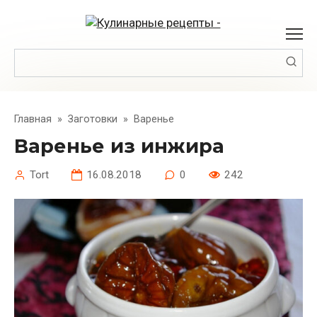
Перейти
к
контенту
Поиск:
Главная
»
Заготовки
»
Варенье
Варенье из инжира
Tort
16.08.2018
0
242