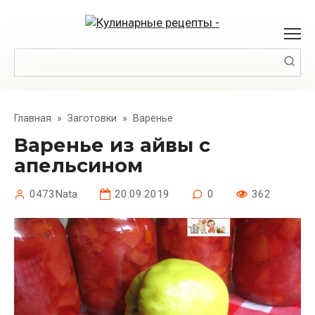
Перейти
к
контенту
Поиск:
Главная
»
Заготовки
»
Варенье
Варенье из айвы с
апельсином
0473Nata
20.09.2019
0
362