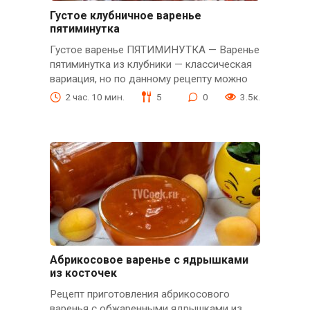
Густое клубничное варенье
пятиминутка
Густое варенье ПЯТИМИНУТКА — Варенье
пятиминутка из клубники — классическая
вариация, но по данному рецепту можно
2 час. 10 мин.
5
0
3.5к.
Абрикосовое варенье с ядрышками
из косточек
Рецепт приготовления абрикосового
варенья с обжаренными ядрышками из