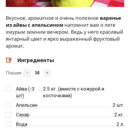
Вкусное, ароматное и очень полезное
варенье
из айвы с апельсином
напомнит вам о лете
хмурым зимним вечером. Ведь у него красивый
янтарный цвет и ярко выраженный фруктовый
аромат.
Ингредиенты
Порции:
–
+
Айва (-3
2.5
кг. (вместе с кожурой и
шт)
косточками)
Апельсин
2
шт.
Сахар
2
кг.
Вода
2
л.