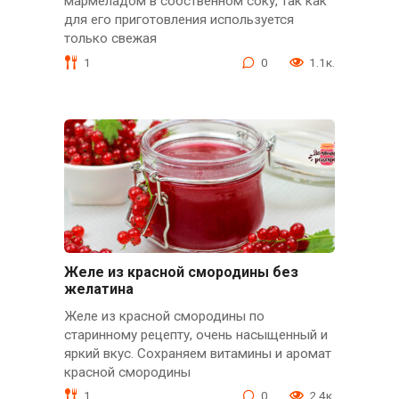
мармеладом в собственном соку, так как
для его приготовления используется
только свежая
1
0
1.1к.
Желе из красной смородины без
желатина
Желе из красной смородины по
старинному рецепту, очень насыщенный и
яркий вкус. Сохраняем витамины и аромат
красной смородины
1
0
2.4к.