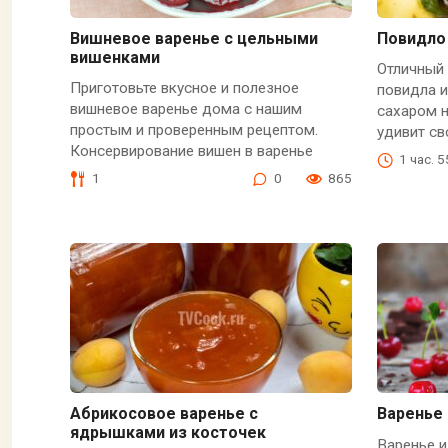
Вишневое варенье с цельными
Повидло 
вишенками
Отличный 
Приготовьте вкусное и полезное
повидла и
вишневое варенье дома с нашим
сахаром н
простым и проверенным рецептом.
удивит с
Консервирование вишен в варенье
1 час. 
1
0
865
Абрикосовое варенье с
Варенье 
ядрышками из косточек
Варенье и