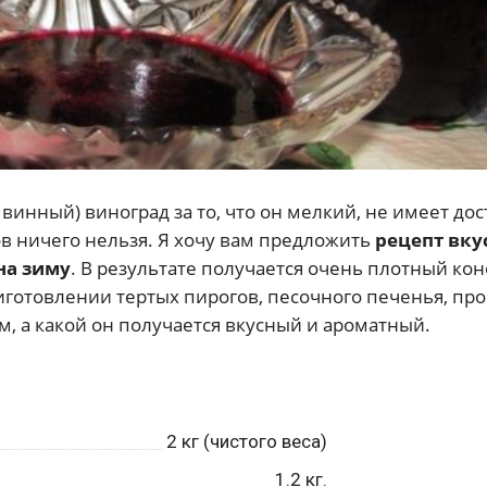
винный) виноград за то, что он мелкий, не имеет до
ов ничего нельзя. Я хочу вам предложить
рецепт вк
на зиму
. В результате получается очень плотный ко
иготовлении тертых пирогов, песочного печенья, пр
ом, а какой он получается вкусный и ароматный.
2
кг (чистого веса)
1.2
кг.