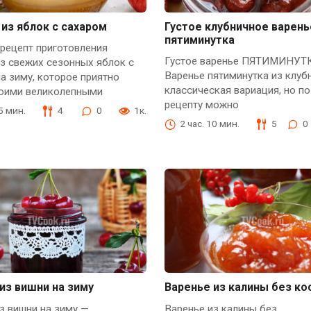
из яблок с сахаром
Густое клубничное варень
пятиминутка
рецепт приготовления
Густое варенье ПЯТИМИНУТ
з свежих сезонных яблок с
Варенье пятиминутка из клуб
а зиму, которое приятно
классическая вариация, но п
воими великолепными
рецепту можно
55 мин.
4
0
1к.
2 час. 10 мин.
5
0
из вишни на зиму
Варенье из калины без ко
з вишни на зиму —
Варенье из калины без