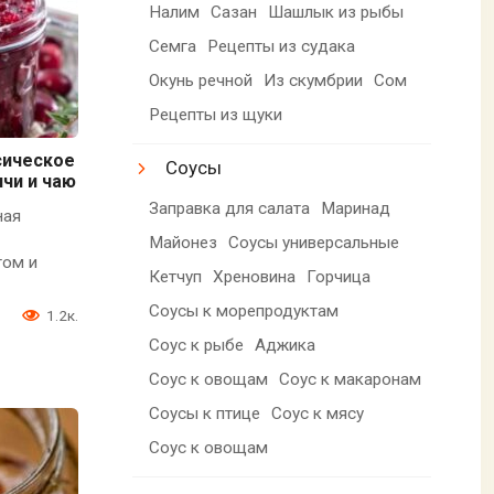
Налим
Сазан
Шашлык из рыбы
Семга
Рецепты из судака
Окунь речной
Из скумбрии
Сом
Рецепты из щуки
сическое
Соусы
ичи и чаю
Заправка для салата
Маринад
ная
Майонез
Соусы универсальные
том и
Кетчуп
Хреновина
Горчица
Соусы к морепродуктам
1.2к.
Соус к рыбе
Аджика
Соус к овощам
Соус к макаронам
Соусы к птице
Соус к мясу
Соус к овощам