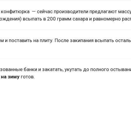
, конфитюрка — сейчас производители предлагают масс
ждения) всыпать в 200 грамм сахара и равномерно рас
м и поставить на плиту. После закипания всыпать остал
зованные банки и закатать, укутать до полного остыван
 на зиму
готов.