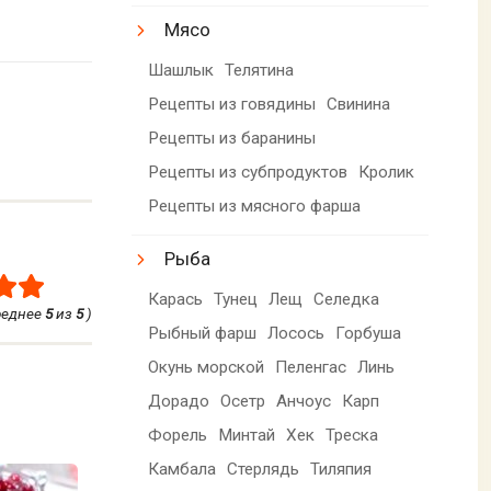
Мясо
Шашлык
Телятина
Рецепты из говядины
Свинина
Рецепты из баранины
Рецепты из субпродуктов
Кролик
Рецепты из мясного фарша
Рыба
Карась
Тунец
Лещ
Селедка
реднее
5
из
5
)
Рыбный фарш
Лосось
Горбуша
Окунь морской
Пеленгас
Линь
Дорадо
Осетр
Анчоус
Карп
Форель
Минтай
Хек
Треска
Камбала
Стерлядь
Тиляпия