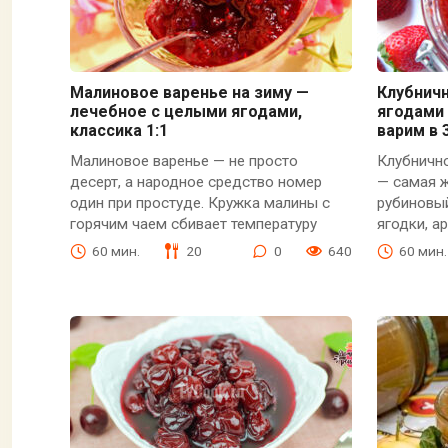
Малиновое варенье на зиму —
Клубнич
лечебное с целыми ягодами,
ягодами 
классика 1:1
варим в 
Малиновое варенье — не просто
Клубничн
десерт, а народное средство номер
— самая ж
один при простуде. Кружка малины с
рубиновый
горячим чаем сбивает температуру
ягодки, а
60 мин.
20
0
640
60 мин.