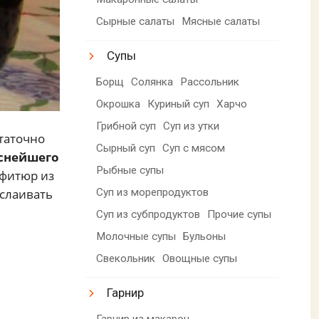
Сырные салаты
Мясные салаты
Супы
Борщ
Солянка
Рассольник
Окрошка
Куриный суп
Харчо
Грибной суп
Суп из утки
статочно
Сырный суп
Суп с мясом
уснейшего
Рыбные супы
нфитюр из
ослаивать
Суп из морепродуктов
Суп из субпродуктов
Прочие супы
Молочные супы
Бульоны
Свекольник
Овощные супы
Гарнир
Гарнир из макарон