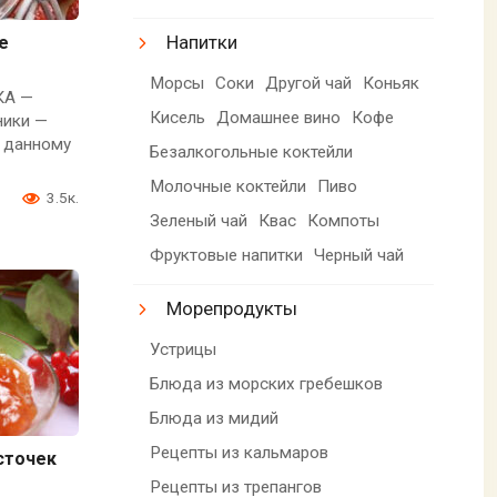
Напитки
е
Морсы
Соки
Другой чай
Коньяк
КА —
Кисель
Домашнее вино
Кофе
ники —
о данному
Безалкогольные коктейли
Молочные коктейли
Пиво
3.5к.
Зеленый чай
Квас
Компоты
Фруктовые напитки
Черный чай
Морепродукты
Устрицы
Блюда из морских гребешков
Блюда из мидий
Рецепты из кальмаров
сточек
Рецепты из трепангов