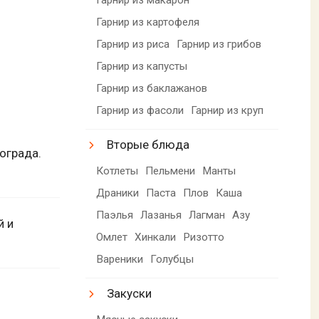
Гарнир из картофеля
Гарнир из риса
Гарнир из грибов
Гарнир из капусты
Гарнир из баклажанов
Гарнир из фасоли
Гарнир из круп
Вторые блюда
нограда.
Котлеты
Пельмени
Манты
Драники
Паста
Плов
Каша
Паэлья
Лазанья
Лагман
Азу
й и
Омлет
Хинкали
Ризотто
Вареники
Голубцы
Закуски