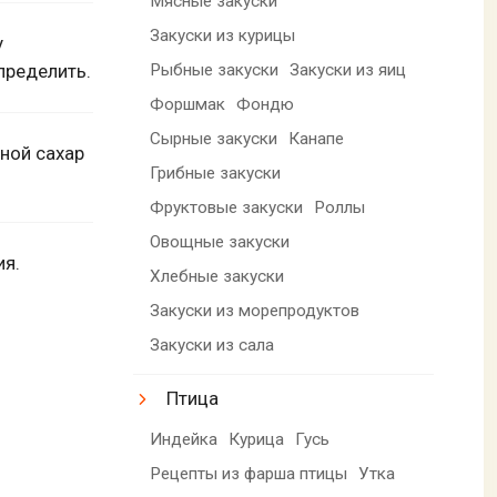
Мясные закуски
Закуски из курицы
у
пределить.
Рыбные закуски
Закуски из яиц
Форшмак
Фондю
Сырные закуски
Канапе
ьной сахар
Грибные закуски
Фруктовые закуски
Роллы
Овощные закуски
ия.
Хлебные закуски
Закуски из морепродуктов
Закуски из сала
Птица
Индейка
Курица
Гусь
Рецепты из фарша птицы
Утка