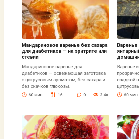
Мандариновое варенье без сахара
Варенье 
для диабетиков — на эритрите или
янтарный
стевии
домашни
Мандариновое варенье для
Варенье и
диабетиков — освежающая заготовка
прозрачно
с цитрусовым ароматом, без сахара и
сладкой 
без скачков глюкозы.
цитрусов
60 мин.
16
0
3.4к.
60 мин.