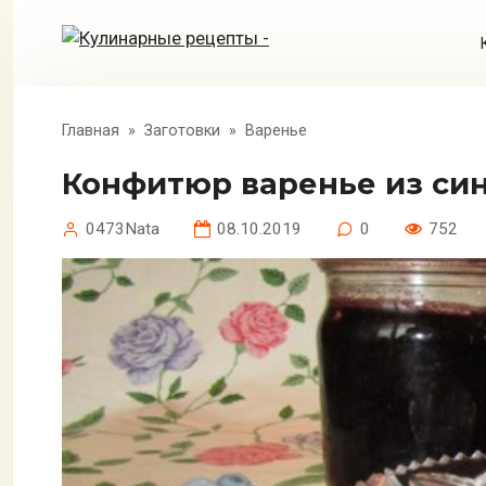
Перейти
к
контенту
Главная
»
Заготовки
»
Варенье
Конфитюр варенье из си
0473Nata
08.10.2019
0
752