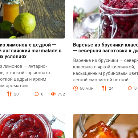
из лимонов с цедрой —
Варенье из брусники клас
 английский marmalade в
— северная заготовка к д
х условиях
Варенье из брусники — север
з лимонов — янтарно-
классика с яркой кислинкой,
е, с тонкой горьковато-
насыщенным рубиновым цве
ноткой цедры и ярким
лёгкой смолистой ноткой.
ым ароматом.
60 мин.
24
0
20
0
752