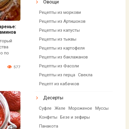
Овощи
Рецепты из моркови
Рецепты из Артишоков
аренье:
Рецепты из капусты
таминов
Рецепты из тыквы
оторый
ства
Рецепты из картофеля
о по
Рецепты из баклажанов
Рецепты из Фасоли
0
577
Рецепты из перца
Свекла
Рецепт из кабачков
Десерты
Суфле
Желе
Мороженое
Муссы
Конфеты
Безе и зефиры
Панакота