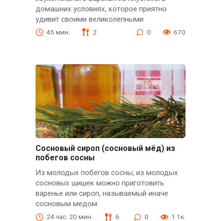
домашних условиях, которое приятно
удивит своими великолепными
45 мин.
2
0
670
Сосновый сироп (сосновый мёд) из
побегов сосны
Из молодых побегов сосны, из молодых
сосновых шишек можно приготовить
варенье или сироп, называемый иначе
сосновым медом.
24 час. 20 мин.
6
0
1.1к.