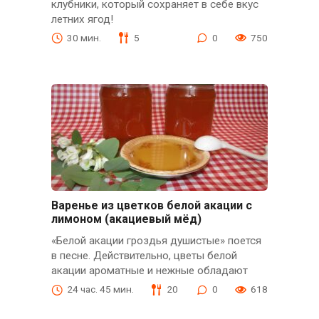
клубники, который сохраняет в себе вкус
летних ягод!
30 мин.
5
0
750
Варенье из цветков белой акации с
лимоном (акациевый мёд)
«Белой акации гроздья душистые» поется
в песне. Действительно, цветы белой
акации ароматные и нежные обладают
24 час. 45 мин.
20
0
618