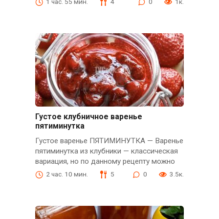
1 час. 55 мин.
4
0
1к.
Густое клубничное варенье
пятиминутка
Густое варенье ПЯТИМИНУТКА — Варенье
пятиминутка из клубники — классическая
вариация, но по данному рецепту можно
2 час. 10 мин.
5
0
3.5к.