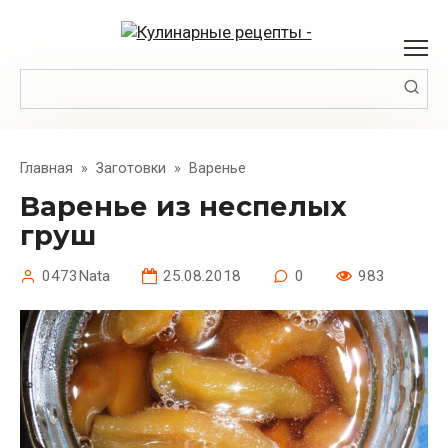
Перейти
к
контенту
Поиск:
Главная
»
Заготовки
»
Варенье
Варенье из неспелых
груш
0473Nata
25.08.2018
0
983