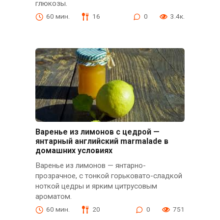
глюкозы.
60 мин.
16
0
3.4к.
Варенье из лимонов с цедрой —
янтарный английский marmalade в
домашних условиях
Варенье из лимонов — янтарно-
прозрачное, с тонкой горьковато-сладкой
ноткой цедры и ярким цитрусовым
ароматом.
60 мин.
20
0
751