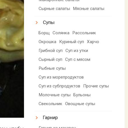
Сырные салаты
Мясные салаты
Супы
Борщ
Солянка
Рассольник
Окрошка
Куриный суп
Харчо
Грибной суп
Суп из утки
Сырный суп
Суп с мясом
Рыбные супы
Суп из морепродуктов
Суп из субпродуктов
Прочие супы
Молочные супы
Бульоны
Свекольник
Овощные супы
Гарнир
Гарнир из макарон