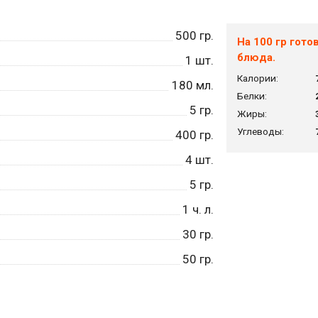
500
гр.
На 100 гр гото
блюда.
1
шт.
Калории:
180
мл.
Белки:
5
гр.
Жиры:
Углеводы:
400
гр.
4
шт.
5
гр.
1
ч. л.
30
гр.
50
гр.