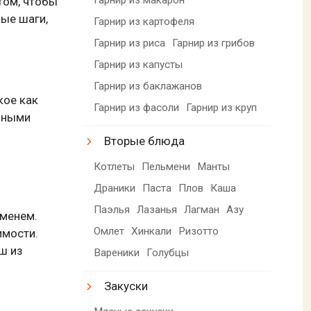
том, чтобы
мые шаги,
Гарнир из картофеля
Гарнир из риса
Гарнир из грибов
Гарнир из капусты
Гарнир из баклажанов
кое как
Гарнир из фасоли
Гарнир из круп
ичными
Вторые блюда
Котлеты
Пельмени
Манты
Драники
Паста
Плов
Каша
Паэлья
Лазанья
Лагман
Азу
еменем.
Омлет
Хинкали
Ризотто
имости.
ш из
Вареники
Голубцы
Закуски