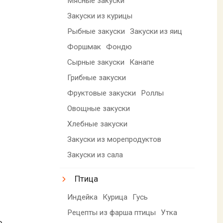
Мясные закуски
Закуски из курицы
Рыбные закуски
Закуски из яиц
Форшмак
Фондю
Сырные закуски
Канапе
Грибные закуски
Фруктовые закуски
Роллы
Овощные закуски
Хлебные закуски
Закуски из морепродуктов
Закуски из сала
Птица
Индейка
Курица
Гусь
Рецепты из фарша птицы
Утка
ю.