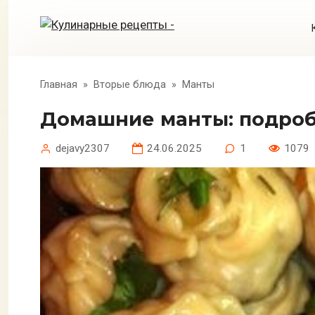
Перейти
к
контенту
Главная
»
Вторые блюда
»
Манты
Домашние манты: подро
dejavy2307
24.06.2025
1
1079