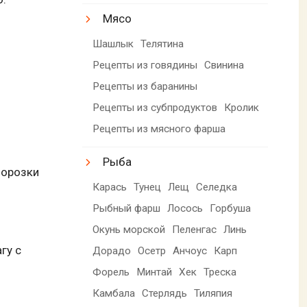
Мясо
Шашлык
Телятина
Рецепты из говядины
Свинина
Рецепты из баранины
Рецепты из субпродуктов
Кролик
Рецепты из мясного фарша
Рыба
морозки
Карась
Тунец
Лещ
Селедка
Рыбный фарш
Лосось
Горбуша
Окунь морской
Пеленгас
Линь
гу с
Дорадо
Осетр
Анчоус
Карп
Форель
Минтай
Хек
Треска
Камбала
Стерлядь
Тиляпия