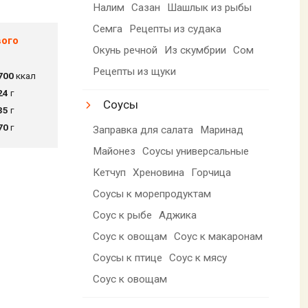
Налим
Сазан
Шашлык из рыбы
Семга
Рецепты из судака
вого
Окунь речной
Из скумбрии
Сом
Рецепты из щуки
700
ккал
24
г
Соусы
35
г
70
г
Заправка для салата
Маринад
Майонез
Соусы универсальные
Кетчуп
Хреновина
Горчица
Соусы к морепродуктам
Соус к рыбе
Аджика
Соус к овощам
Соус к макаронам
Соусы к птице
Соус к мясу
Соус к овощам