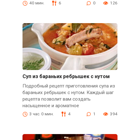
40 мин.
6
0
126
Суп из бараньих ребрышек с нутом
Подробный рецепт приготовления супа из
бараньих ребрышек с нутом. Каждый шаг
рецепта позволит вам создать
насыщенное и ароматное
3 час. 0 мин.
4
1
394