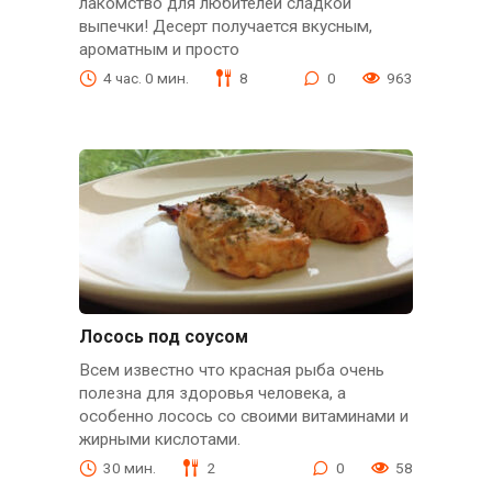
лакомство для любителей сладкой
выпечки! Десерт получается вкусным,
ароматным и просто
4 час. 0 мин.
8
0
963
Лосось под соусом
Всем известно что красная рыба очень
полезна для здоровья человека, а
особенно лосось со своими витаминами и
жирными кислотами.
30 мин.
2
0
58