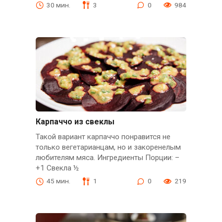
30 мин.
3
0
984
Карпаччо из свеклы
Такой вариант карпаччо понравится не
только вегетарианцам, но и закоренелым
любителям мяса. Ингредиенты Порции: –
+1 Свекла ½
45 мин.
1
0
219