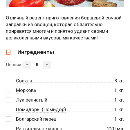
Отличный рецепт приготовления борщевой сочной
заправки из овощей, которая обязательно
понравятся многим и приятно удивит своими
великолепными вкусовыми качествами!
Ингредиенты
Порции:
–
+
Свекла
3
кг.
Морковь
1
кг.
Лук репчатый
1
кг.
Помидоры (Помидор)
1
кг.
Болгарский перец
1
кг.
Растительное масло
220
мл.