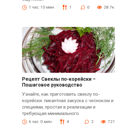
1 час. 15 мин.
1
0
28.7к.
Рецепт Свеклы по-корейски –
Пошаговое руководство
Узнайте, как приготовить свеклу по-
корейски: пикантная закуска с чесноком и
специями, простая в реализации и
требующая минимального
6 час. 0 мин.
4
2
721