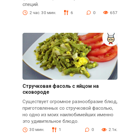
специй.
2 час. 30 мин.
6
0
657
Стручковая фасоль с яйцом на
сковороде
Существует огромное разнообразие блюд,
приготовленных со стручковой фасолью,
но одно из моих наилюбимейших именно
это удивительное блюдо.
30 мин.
1
0
2.1к.