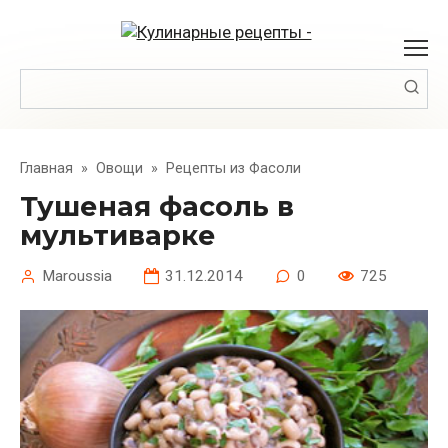
Перейти
к
контенту
Поиск:
Главная
»
Овощи
»
Рецепты из Фасоли
Тушеная фасоль в
мультиварке
Maroussia
31.12.2014
0
725