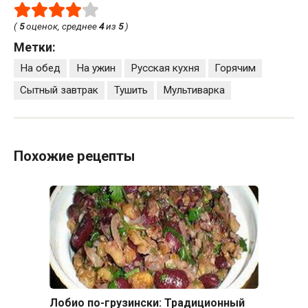
(
5
оценок, среднее
4
из
5
)
Метки:
На обед
На ужин
Русская кухня
Горячим
Сытный завтрак
Тушить
Мультиварка
Похожие рецепты
Лобио по-грузински: Традиционный