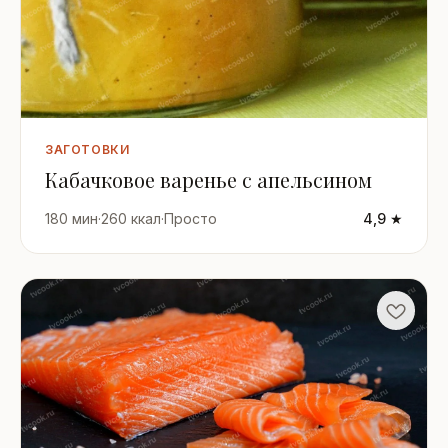
ЗАГОТОВКИ
Кабачковое варенье с апельсином
180 мин
·
260 ккал
·
Просто
4,9 ★