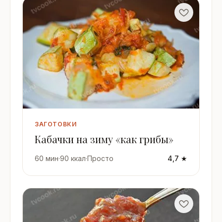
ЗАГОТОВКИ
Кабачки на зиму «как грибы»
60 мин
·
90 ккал
·
Просто
4,7 ★