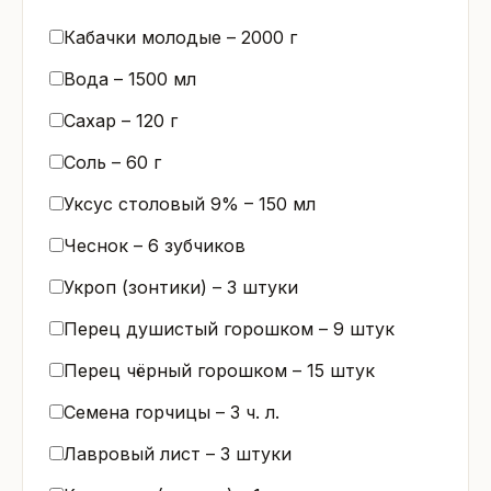
Кабачки молодые –
2000
г
Вода –
1500
мл
Сахар –
120
г
Соль –
60
г
Уксус столовый 9% –
150
мл
Чеснок –
6
зубчиков
Укроп (зонтики) –
3
штуки
Перец душистый горошком –
9
штук
Перец чёрный горошком –
15
штук
Семена горчицы –
3
ч. л.
Лавровый лист –
3
штуки