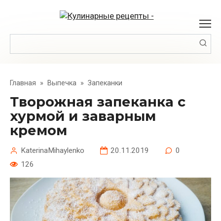
Перейти
к
контенту
Поиск:
Главная
»
Выпечка
»
Запеканки
Творожная запеканка с
хурмой и заварным
кремом
KaterinaMihaylenko
20.11.2019
0
126