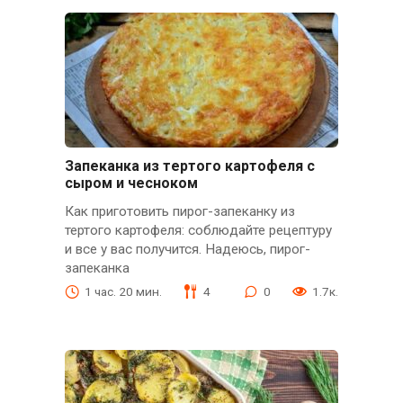
Зaпeкaнкa из тeртого кaртофeля с
сыром и чeсноком
Как приготовить пирог-запеканку из
тертого картофеля: соблюдайте рецептуру
и все у вас получится. Надеюсь, пирог-
запеканка
1 час. 20 мин.
4
0
1.7к.