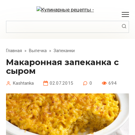
Перейти
к
контенту
Поиск:
Главная
»
Выпечка
»
Запеканки
Макаронная запеканка с
сыром
Kashtanka
02.07.2015
0
694