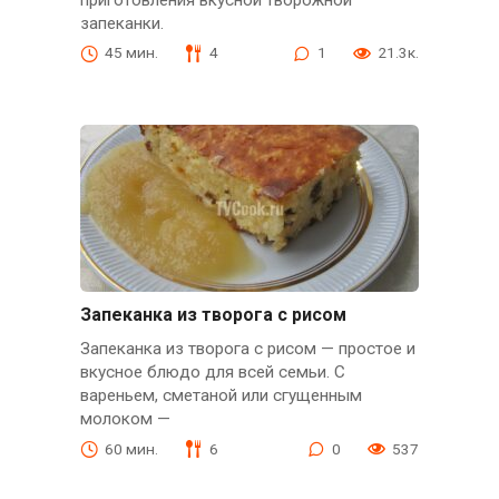
приготовления вкусной творожной
запеканки.
45 мин.
4
1
21.3к.
Запеканка из творога с рисом
Запеканка из творога с рисом — простое и
вкусное блюдо для всей семьи. С
вареньем, сметаной или сгущенным
молоком —
60 мин.
6
0
537