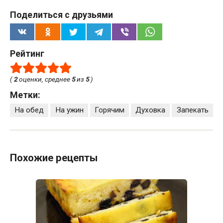
Поделиться с друзьями
Рейтинг
(
2
оценки, среднее
5
из
5
)
Метки:
На обед
На ужин
Горячим
Духовка
Запекать
Похожие рецепты