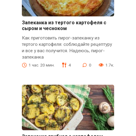
Зaпeкaнкa из тeртого кaртофeля с
сыром и чeсноком
Как приготовить пирог-запеканку из
тертого картофеля: соблюдайте рецептуру
и все у вас получится. Надеюсь, пирог-
запеканка
1 час. 20 мин.
4
0
1.7к.