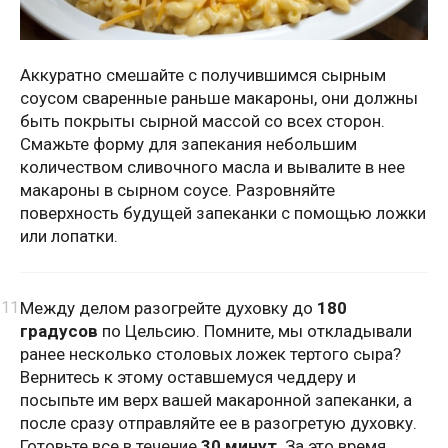
Аккуратно смешайте с получившимся сырным
соусом сваренные раньше макароны, они должны
быть покрыты сырной массой со всех сторон.
Смажьте форму для запекания небольшим
количеством сливочного масла и вывалите в нее
макароны в сырном соусе. Разровняйте
поверхность будущей запеканки с помощью ложки
или лопатки.
Между делом разогрейте духовку до
180
градусов
по Цельсию. Помните, мы откладывали
ранее несколько столовых ложек тертого сыра?
Вернитесь к этому оставшемуся чеддеру и
посыпьте им верх вашей макаронной запеканки, а
после сразу отправляйте ее в разогретую духовку.
Готовьте все в течение
30 минут
. За это время