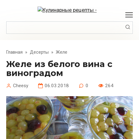
Перейти
к
контенту
Поиск:
Главная
»
Десерты
»
Желе
Желе из белого вина с
виноградом
Cheesy
06.03.2018
0
264