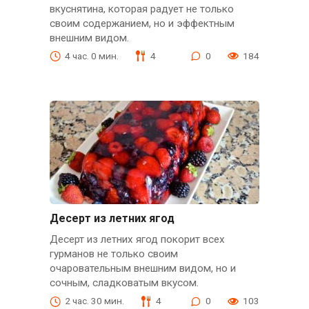
вкуснятина, которая радует не только
своим содержанием, но и эффектным
внешним видом.
4 час. 0 мин.
4
0
184
Десерт из летних ягод
Десерт из летних ягод покорит всех
гурманов не только своим
очаровательным внешним видом, но и
сочным, сладковатым вкусом.
2 час. 30 мин.
4
0
103