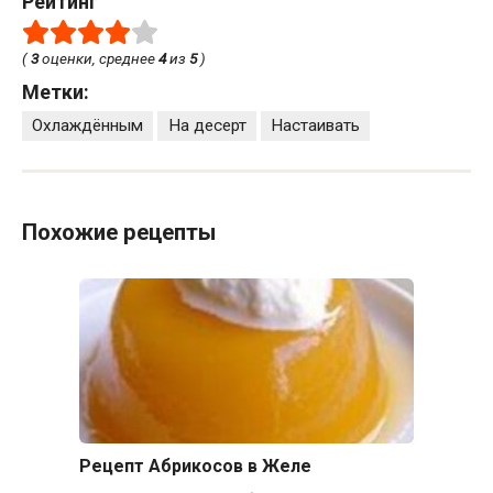
Рейтинг
(
3
оценки, среднее
4
из
5
)
Метки:
Охлаждённым
На десерт
Настаивать
Похожие рецепты
Рецепт Абрикосов в Желе