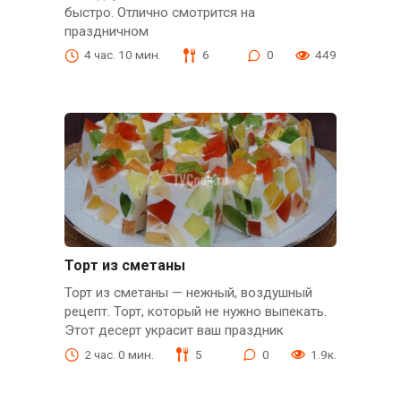
быстро. Отлично смотрится на
праздничном
4 час. 10 мин.
6
0
449
Торт из сметаны
Торт из сметаны — нежный, воздушный
рецепт. Торт, который не нужно выпекать.
Этот десерт украсит ваш праздник
2 час. 0 мин.
5
0
1.9к.