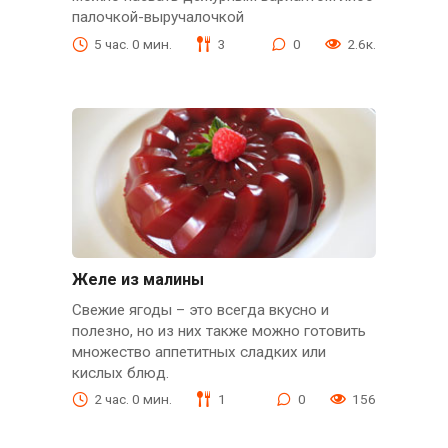
палочкой-выручалочкой
5 час. 0 мин.
3
0
2.6к.
Желе из малины
Свежие ягоды – это всегда вкусно и
полезно, но из них также можно готовить
множество аппетитных сладких или
кислых блюд.
2 час. 0 мин.
1
0
156