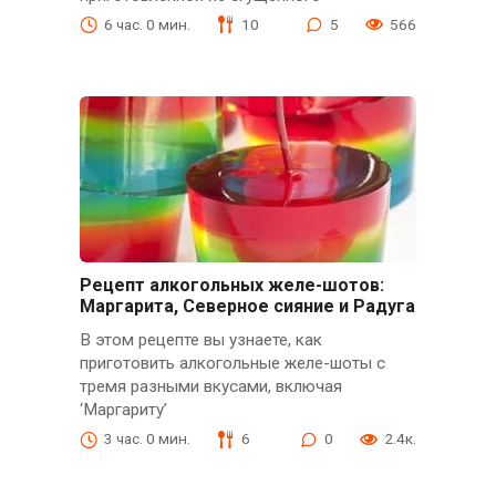
6 час. 0 мин.
10
5
566
Рецепт алкогольных желе-шотов:
Маргарита, Северное сияние и Радуга
В этом рецепте вы узнаете, как
приготовить алкогольные желе-шоты с
тремя разными вкусами, включая
‘Маргариту’
3 час. 0 мин.
6
0
2.4к.