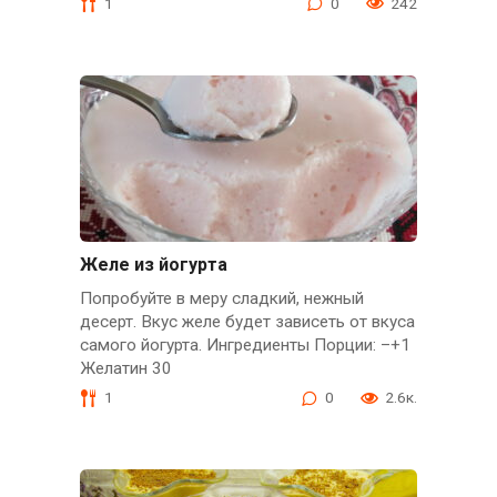
1
0
242
Желе из йогурта
Попробуйте в меру сладкий, нежный
десерт. Вкус желе будет зависеть от вкуса
самого йогурта. Ингредиенты Порции: –+1
Желатин 30
1
0
2.6к.