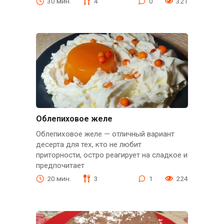
30 мин.
4
0
321
Облепиховое желе
Облепиховое желе — отличный вариант
десерта для тех, кто не любит
приторности, остро реагирует на сладкое и
предпочитает
20 мин.
3
1
224