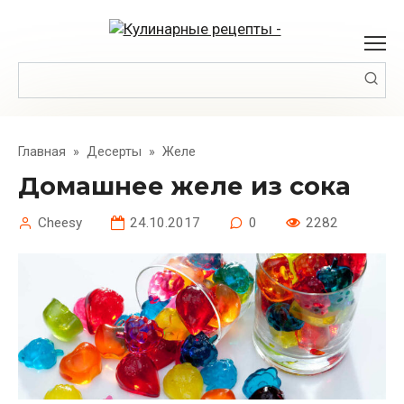
Перейти
к
контенту
Поиск:
Главная
»
Десерты
»
Желе
Домашнее желе из сока
Cheesy
24.10.2017
0
2282