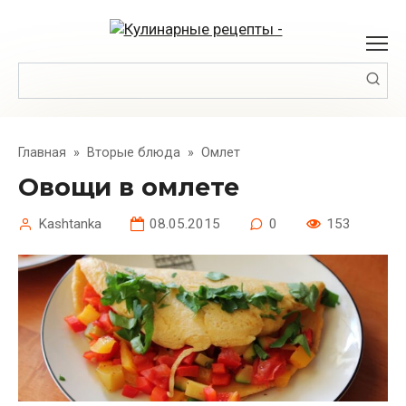
Перейти
к
контенту
Поиск:
Главная
»
Вторые блюда
»
Омлет
Овощи в омлете
Kashtanka
08.05.2015
0
153