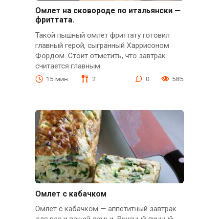
Омлет на сковороде по итальянски —
фриттата.
Такой пышный омлет фриттату готовил
главный герой, сыгранный Харрисоном
Фордом. Стоит отметить, что завтрак
считается главным
15 мин.
2
0
585
Омлет с кабачком
Омлет с кабачком — аппетитный завтрак
для вас и вашей семьи. Вкусный яичный