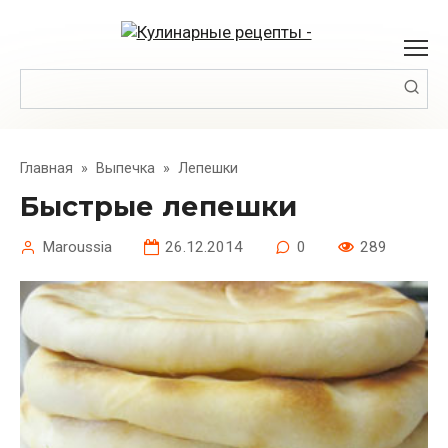
Перейти
к
контенту
Поиск:
Главная
»
Выпечка
»
Лепешки
Быстрые лепешки
Maroussia
26.12.2014
0
289