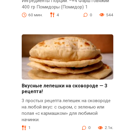
Ингредиенты Порции: –+4 Фарш говяжий
400 гр Помидоры (Помидор) 1
60 мин.
4
0
544
Вкусные лепешки на сковороде — 3
рецепта!
3 простых рецепта лепешек на сковороде
на любой вкус: с сыром, с зеленью или
полая «с кармашком» для любимой
начинки.
1
0
2.1к.