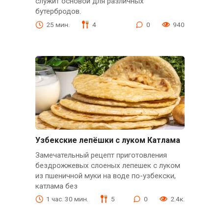
служит основой для различных
бутербродов.
25 мин.
4
0
940
Узбекские лепёшки с луком Катлама
Замечательный рецепт приготовления
бездрожжевых слоеных лепешек с луком
из пшеничной муки на воде по-узбекски,
катлама без
1 час. 30 мин.
5
0
2.4к.