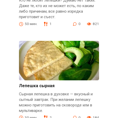
Кто не любит лепешки? Думаю нет таких.
Даже те, кто их не может есть, по каким
либо причинам, все равно изредка
приготовит и съест.
50 мин.
1
0
821
Лепешка сырная
Сырная лепешка в духовке — вкусный и
сытный завтрак. При желании лепешку
можно приготовить на сковороде или в
мультиварке.
30 мин.
2
0
184