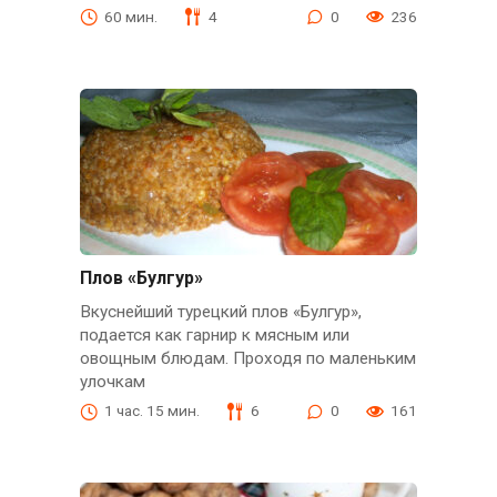
60 мин.
4
0
236
Плов «Булгур»
Вкуснейший турецкий плов «Булгур»,
подается как гарнир к мясным или
овощным блюдам. Проходя по маленьким
улочкам
1 час. 15 мин.
6
0
161