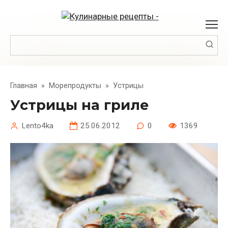
Перейти
к
контенту
Поиск:
Главная
»
Морепродукты
»
Устрицы
Устрицы на гриле
Lento4ka
25.06.2012
0
1369