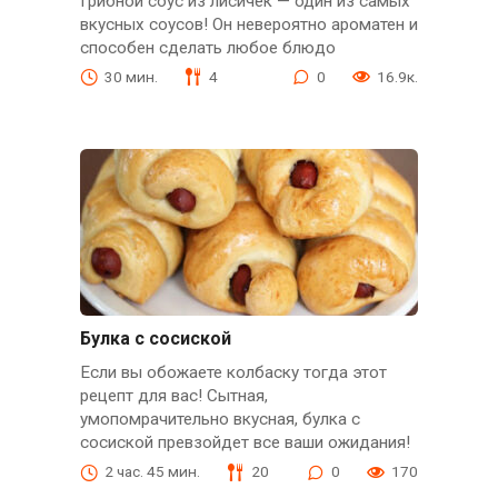
Грибной соус из лисичек — один из самых
вкусных соусов! Он невероятно ароматен и
способен сделать любое блюдо
30 мин.
4
0
16.9к.
Булка с сосиской
Если вы обожаете колбаску тогда этот
рецепт для вас! Сытная,
умопомрачительно вкусная, булка с
сосиской превзойдет все ваши ожидания!
2 час. 45 мин.
20
0
170