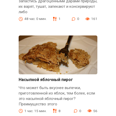
запастись драгоценными дарами природы,
их варят, тушат, запекают и консервируют
либо
48 час. 0 мин.
1
0
161
Насыпной яблочный пирог
Что может быть вкуснее выпечки,
приготовленной из яблок, тем более, если
это насыпной яблочный пирог?
Преимущество этого
1 час. 15 мин.
8
0
56