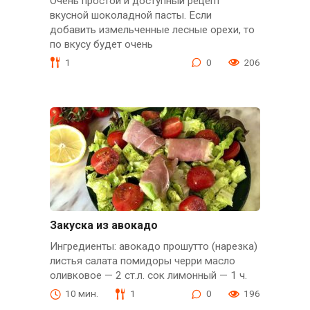
Очень простой и доступный рецепт
вкусной шоколадной пасты. Если
добавить измельченные лесные орехи, то
по вкусу будет очень
1
0
206
Закуска из авокадо
Ингредиенты: авокадо прошутто (нарезка)
листья салата помидоры черри масло
оливковое — 2 ст.л. сок лимонный — 1 ч.
10 мин.
1
0
196