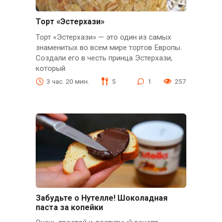
Торт «Эстерхази»
Торт «Эстерхази» — это один из самых
знаменитых во всем мире тортов Европы.
Создали его в честь принца Эстерхази,
который
3 час. 20 мин.
5
1
257
Забудьте о Нутелле! Шоколадная
паста за копейки