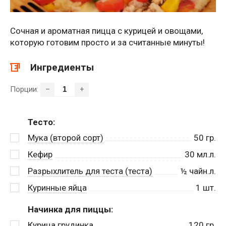
Сочная и ароматная пицца с курицей и овощами,
которую готовим просто и за считанные минуты!
Ингредиенты
Порции:
–
+
Тесто:
Мука (второй сорт)
50
гр.
Кефир
30
мл.л.
Разрыхлитель для теста (теста)
½
чайн.л.
Куринные яйца
1
шт.
Начинка для пиццы:
Курица грудинка
120
гр.