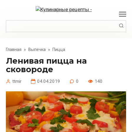
Перейти
к
контенту
Поиск:
Главная
»
Выпечка
»
Пицца
Ленивая пицца на
сковороде
ttmir
04.04.2019
0
140