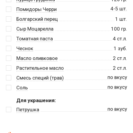
4-5 шт.
Помидоры Черри
Болгарский перец
1
шт.
Сыр Моцарелла
100
гр.
Томатная паста
4
ст.л.
Чеснок
1
зуб.
Масло оливковое
2
ст.л.
Растительное масло
2
ст.л.
по вкусу
Смесь специй (трав)
по вкусу
Соль
Для украшения:
по вкусу
Петрушка