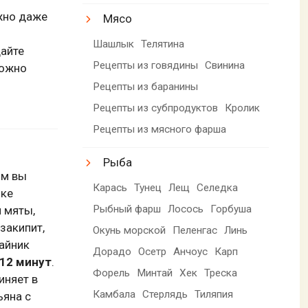
жно даже
Мясо
Шашлык
Телятина
дайте
Рецепты из говядины
Свинина
можно
Рецепты из баранины
Рецепты из субпродуктов
Кролик
Рецепты из мясного фарша
Рыба
ом вы
Карась
Тунец
Лещ
Селедка
йке
Рыбный фарш
Лосось
Горбуша
 мяты,
закипит,
Окунь морской
Пеленгас
Линь
чайник
Дорадо
Осетр
Анчоус
Карп
-12 минут
.
Форель
Минтай
Хек
Треска
иняет в
Камбала
Стерлядь
Тиляпия
ьяна с