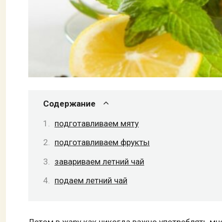
Содержание
подготавливаем мяту
подготавливаем фрукты
завариваем летний чай
подаем летний чай
Летом в жару как никогда важно употреблять мн