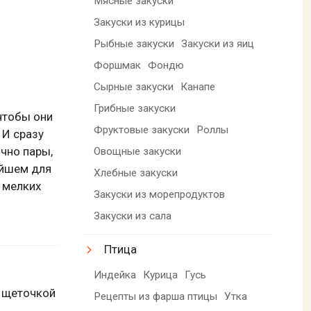
Мясные закуски
Закуски из курицы
Рыбные закуски
Закуски из яиц
Форшмак
Фондю
Сырные закуски
Канапе
Грибные закуски
 чтобы они
Фруктовые закуски
Роллы
 И сразу
чно пары,
Овощные закуски
ейшем для
Хлебные закуски
 мелких
Закуски из морепродуктов
Закуски из сала
Птица
Индейка
Курица
Гусь
й щеточкой
Рецепты из фарша птицы
Утка