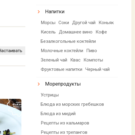
Напитки
Морсы
Соки
Другой чай
Коньяк
Кисель
Домашнее вино
Кофе
Безалкогольные коктейли
Молочные коктейли
Пиво
Настаивать
Зеленый чай
Квас
Компоты
Фруктовые напитки
Черный чай
Морепродукты
Устрицы
Блюда из морских гребешков
Блюда из мидий
Рецепты из кальмаров
Рецепты из трепангов