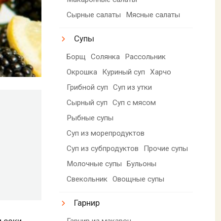
Сырные салаты
Мясные салаты
Супы
Борщ
Солянка
Рассольник
Окрошка
Куриный суп
Харчо
Грибной суп
Суп из утки
Сырный суп
Суп с мясом
Рыбные супы
Суп из морепродуктов
Суп из субпродуктов
Прочие супы
Молочные супы
Бульоны
Свекольник
Овощные супы
Гарнир
и соки
Гарнир из макарон