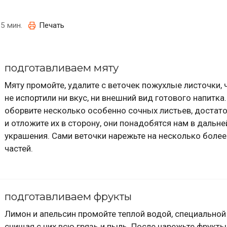
5 мин.
Печать
подготавливаем мяту
Мяту промойте, удалите с веточек пожухлые листочки,
не испортили ни вкус, ни внешний вид готового напитка.
оборвите несколько особенно сочных листьев, достато
и отложите их в сторону, они понадобятся нам в дальн
украшения. Сами веточки нарежьте на несколько более
частей.
подготавливаем фрукты
Лимон и апельсин промойте теплой водой, специально
счищая с них всю грязь и пыль. После нарежьте фрукты