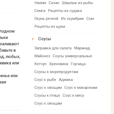
Налим
Сазан
Шашлык из рыбы
Семга
Рецепты из судака
Окунь речной
Из скумбрии
Сом
Рецепты из щуки
олодном
льки
Соусы
 заливают
Заправка для салата
Маринад
бавьте в
Майонез
Соусы универсальные
од, любых,
жевика или
Кетчуп
Хреновина
Горчица
Соусы к морепродуктам
ченье или
Соус к рыбе
Аджика
вая
Соус к овощам
Соус к макаронам
Соусы к птице
Соус к мясу
Соус к овощам