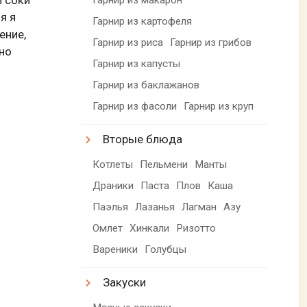
я я
Гарнир из картофеля
ение,
Гарнир из риса
Гарнир из грибов
жно
Гарнир из капусты
Гарнир из баклажанов
Гарнир из фасоли
Гарнир из круп
Вторые блюда
Котлеты
Пельмени
Манты
Драники
Паста
Плов
Каша
Паэлья
Лазанья
Лагман
Азу
Омлет
Хинкали
Ризотто
Вареники
Голубцы
Закуски