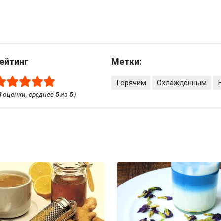
ейтинг
Метки:
Горячим
Охлаждённым
3
оценки, среднее
5
из
5
)