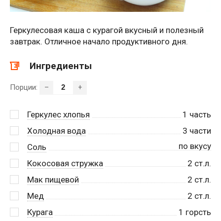
Геркулесовая каша с курагой вкусный и полезный
завтрак. Отличное начало продуктивного дня.
Ингредиенты
Порции:
–
+
Геркулес хлопья
1
часть
Холодная вода
3
части
по вкусу
Соль
Кокосовая стружка
2
ст.л.
Мак пищевой
2
ст.л.
Мед
2
ст.л.
Курага
1
горсть