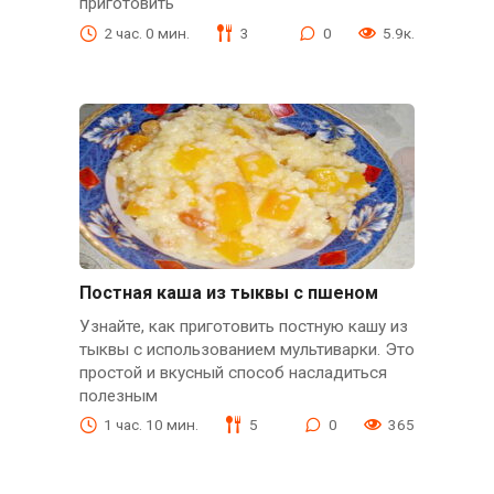
приготовить
2 час. 0 мин.
3
0
5.9к.
Постная каша из тыквы с пшеном
Узнайте, как приготовить постную кашу из
тыквы с использованием мультиварки. Это
простой и вкусный способ насладиться
полезным
1 час. 10 мин.
5
0
365