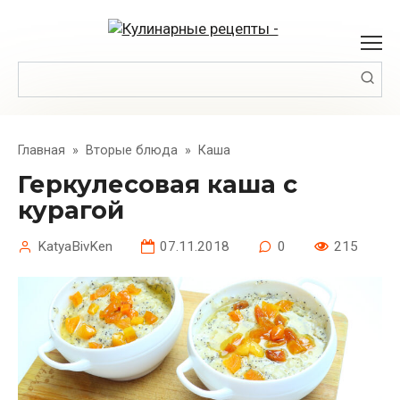
Перейти
к
контенту
Поиск:
Главная
»
Вторые блюда
»
Каша
Геркулесовая каша с
курагой
KatyaBivKen
07.11.2018
0
215