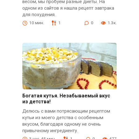
весом, мы пробуем разные диеты. На
одном из сайтов я нашла рецепт завтрака
для похудения.
10 мин.
1
0
1.3к.
Богатая кутья. Незабываемый вкус
из детства!
Делюсь с вами потрясающим рецептом
кутьи из моего детства с особенным
вкусом, благодаря одному не очень
привычному ингредиенту.
3 час. 45 мин.
1
0
477