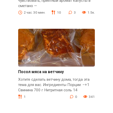
чувствовать, приятный аромат капусты в
сметано —
2 час. 30 мин.
10
3
1.5к.
Посол мяса на ветчину
Хотите сделать ветчину дома, тогда эта
тема для вас. Ингредиенты Порции: –+1
Свинина 700 г Нитритная соль 14
1
0
341