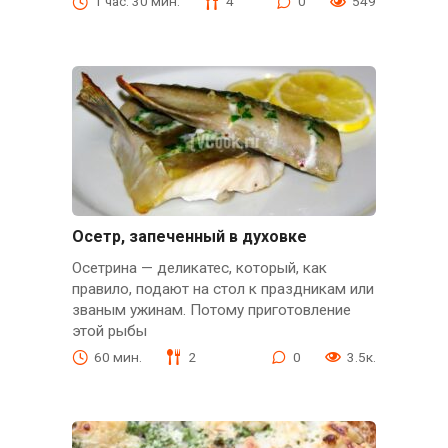
1 час. 30 мин.
4
0
549
Осетр, запеченный в духовке
Осетрина — деликатес, который, как
правило, подают на стол к праздникам или
званым ужинам. Потому приготовление
этой рыбы
60 мин.
2
0
3.5к.