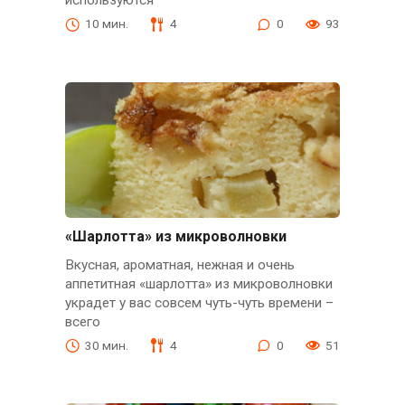
используются
10 мин.
4
0
93
«Шарлотта» из микроволновки
Вкусная, ароматная, нежная и очень
аппетитная «шарлотта» из микроволновки
украдет у вас совсем чуть-чуть времени –
всего
30 мин.
4
0
51