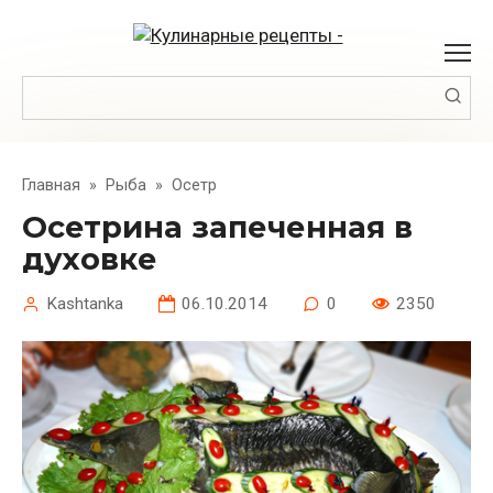
Перейти
к
контенту
Поиск:
Главная
»
Рыба
»
Осетр
Осетрина запеченная в
духовке
Kashtanka
06.10.2014
0
2350