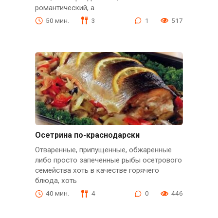
романтический, а
50 мин.
3
1
517
Осетрина по-краснодарски
Отваренные, припущенные, обжаренные
либо просто запеченные рыбы осетрового
семейства хоть в качестве горячего
блюда, хоть
40 мин.
4
0
446