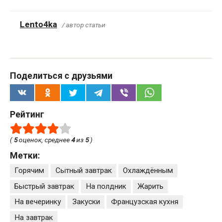
Lento4ka
/ автор статьи
Поделиться с друзьями
Рейтинг
(
5
оценок, среднее
4
из
5
)
Метки:
Горячим
Сытный завтрак
Охлаждённым
Быстрый завтрак
На полдник
Жарить
На вечеринку
Закуски
Французская кухня
На завтрак