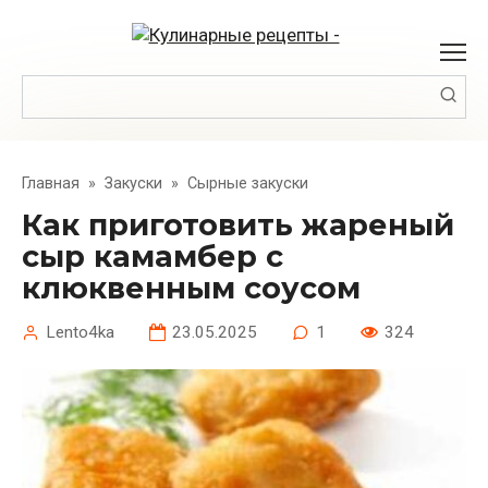
Перейти
к
контенту
Поиск:
Главная
»
Закуски
»
Сырные закуски
Как приготовить жареный
сыр камамбер с
клюквенным соусом
Lento4ka
23.05.2025
1
324