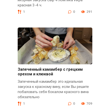
икорная закуска Сыр 4 ломтика Икра
красная 3-4 ч.
1
0
291
Запеченный камамбер с грецким
орехом и клюквой
Запеченный камамбер это идеальная
закуска к красному вину, если Вы решите
побаловать себя бокалом красного вина
обязательно
1
0
709