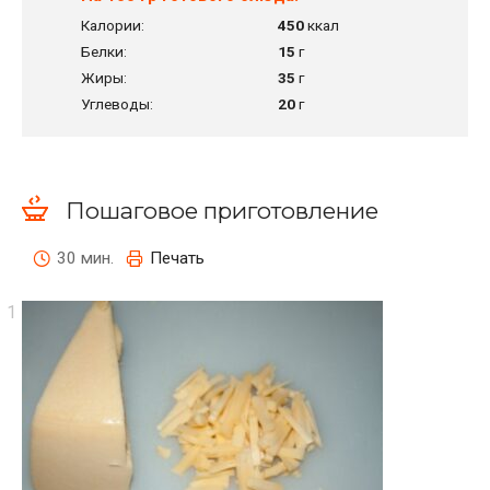
Калории:
450
ккал
Белки:
15
г
Жиры:
35
г
Углеводы:
20
г
Пошаговое приготовление
30 мин.
Печать