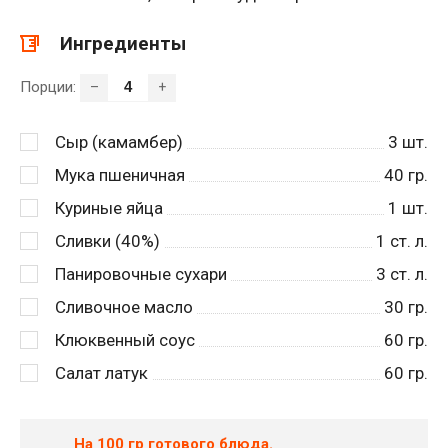
Ингредиенты
Порции:
–
+
Сыр (камамбер)
3
шт.
Мука пшеничная
40
гр.
Куриные яйца
1
шт.
Сливки (40%)
1
ст. л.
Панировочные сухари
3
ст. л.
Сливочное масло
30
гр.
Клюквенный соус
60
гр.
Салат латук
60
гр.
На 100 гр готового блюда.