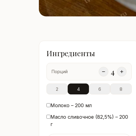
Ингредиенты
4
Порций
2
4
6
8
Молоко –
200
мл
Масло сливочное (82,5%) –
200
г