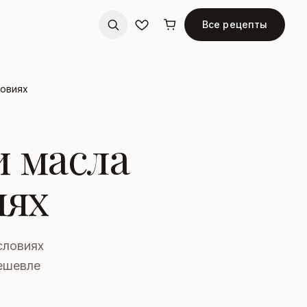
Все рецепты
ловиях
и масла
иях
словиях
Дешевле