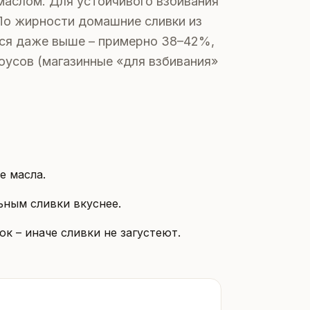
маслом. Для устойчивого взбивания
По жирности домашние сливки из
тся даже выше – примерно 38–42%,
оусов (магазинные «для взбивания»
е масла.
ьным сливки вкуснее.
к – иначе сливки не загустеют.