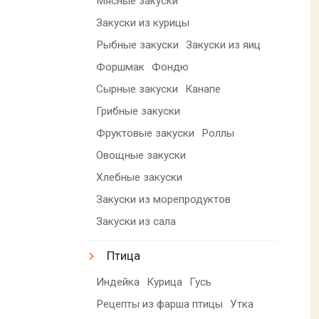
Мясные закуски
Закуски из курицы
Рыбные закуски
Закуски из яиц
Форшмак
Фондю
Сырные закуски
Канапе
Грибные закуски
Фруктовые закуски
Роллы
Овощные закуски
Хлебные закуски
Закуски из морепродуктов
Закуски из сала
Птица
Индейка
Курица
Гусь
Рецепты из фарша птицы
Утка