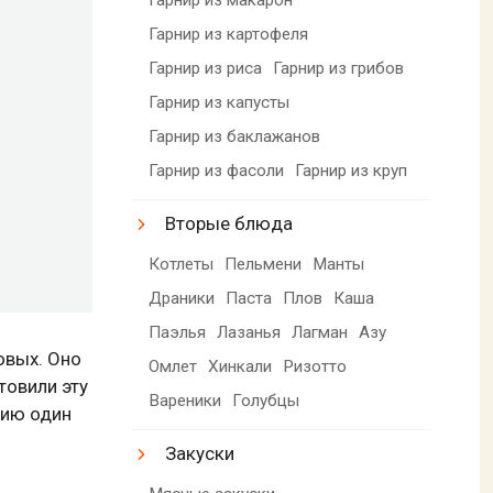
Гарнир из картофеля
Гарнир из риса
Гарнир из грибов
Гарнир из капусты
Гарнир из баклажанов
Гарнир из фасоли
Гарнир из круп
Вторые блюда
Котлеты
Пельмени
Манты
Драники
Паста
Плов
Каша
Паэлья
Лазанья
Лагман
Азу
овых. Оно
Омлет
Хинкали
Ризотто
товили эту
Вареники
Голубцы
нию один
Закуски