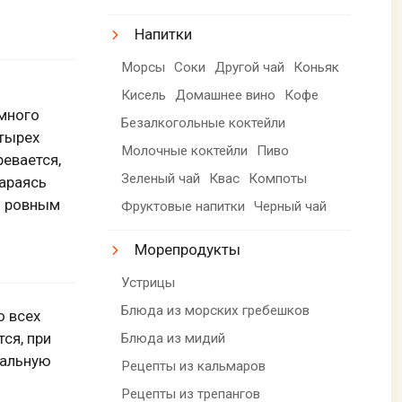
Напитки
Морсы
Соки
Другой чай
Коньяк
Кисель
Домашнее вино
Кофе
емного
Безалкогольные коктейли
етырех
Молочные коктейли
Пиво
ревается,
Зеленый чай
Квас
Компоты
араясь
и ровным
Фруктовые напитки
Черный чай
Морепродукты
Устрицы
Блюда из морских гребешков
о всех
ся, при
Блюда из мидий
тальную
Рецепты из кальмаров
Рецепты из трепангов