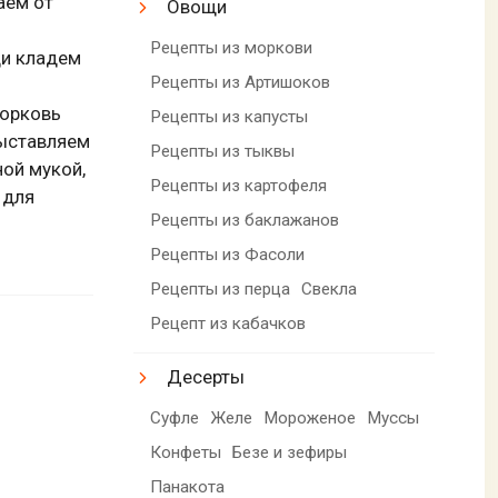
аем от
Овощи
Рецепты из моркови
ди кладем
Рецепты из Артишоков
морковь
Рецепты из капусты
выставляем
Рецепты из тыквы
ой мукой,
Рецепты из картофеля
 для
Рецепты из баклажанов
Рецепты из Фасоли
Рецепты из перца
Свекла
Рецепт из кабачков
Десерты
Суфле
Желе
Мороженое
Муссы
Конфеты
Безе и зефиры
Панакота