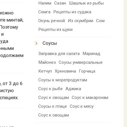
Налим
Сазан
Шашлык из рыбы
Семга
Рецепты из судака
 можно
те минтай,
Окунь речной
Из скумбрии
Сом
 Поэтому
Рецепты из щуки
 и
чуда
Соусы
онными
Заправка для салата
Маринад
продолжаем
Майонез
Соусы универсальные
Кетчуп
Хреновина
Горчица
Соусы к морепродуктам
 от 3 до 6
Соус к рыбе
Аджика
чистую
специях.
Соус к овощам
Соус к макаронам
Соусы к птице
Соус к мясу
Соус к овощам