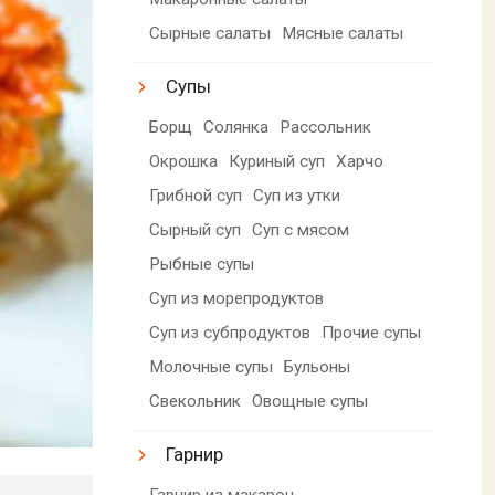
Сырные салаты
Мясные салаты
Супы
Борщ
Солянка
Рассольник
Окрошка
Куриный суп
Харчо
Грибной суп
Суп из утки
Сырный суп
Суп с мясом
Рыбные супы
Суп из морепродуктов
Суп из субпродуктов
Прочие супы
Молочные супы
Бульоны
Свекольник
Овощные супы
Гарнир
Гарнир из макарон