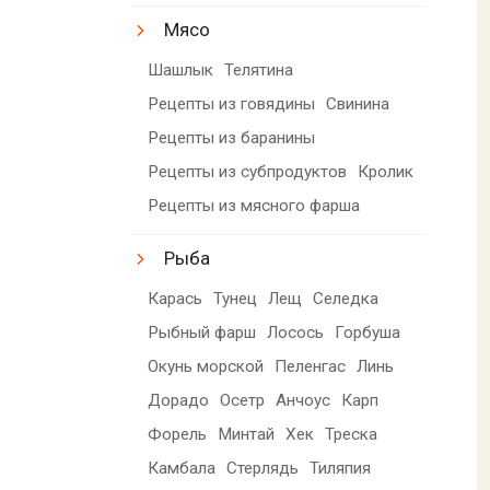
Мясо
Шашлык
Телятина
Рецепты из говядины
Свинина
Рецепты из баранины
Рецепты из субпродуктов
Кролик
Рецепты из мясного фарша
Рыба
Карась
Тунец
Лещ
Селедка
Рыбный фарш
Лосось
Горбуша
Окунь морской
Пеленгас
Линь
Дорадо
Осетр
Анчоус
Карп
Форель
Минтай
Хек
Треска
Камбала
Стерлядь
Тиляпия