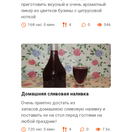
приготовить вкусный и очень ароматный
ликер из цветков бузины с цитрусовой
ноткой.
168 час. 0 мин.
4
0
546
Домашняя сливовая наливка
Очень приятно достать из
запасов домашнюю сливовую наливку и
поставить ее на стол перед гостями на
любой праздник!
720 час. 0 мин.
4
0
7.3к.