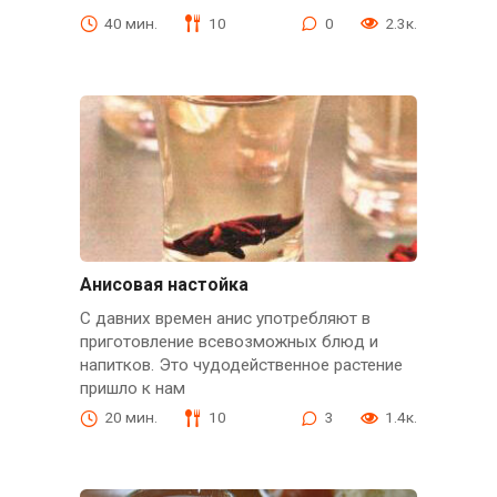
40 мин.
10
0
2.3к.
Анисовая настойка
С давних времен анис употребляют в
приготовление всевозможных блюд и
напитков. Это чудодейственное растение
пришло к нам
20 мин.
10
3
1.4к.