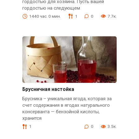
гордостью для хозяина. Пусть вашей
гордостью на следующем
1440 час. 0 мин.
1
0
7.7к.
Брусничная настойка
Брусника – уникальная ягода, которая за
счет содержания в ягодах натурального
консерванта — бензойной кислоты,
хранится
1
0
3.5к.