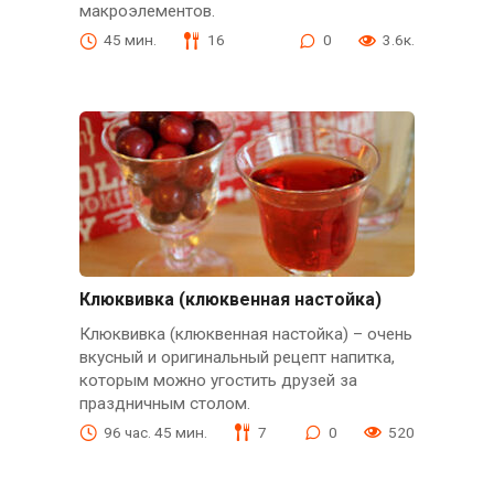
макроэлементов.
45 мин.
16
0
3.6к.
Клюквивка (клюквенная настойка)
Клюквивка (клюквенная настойка) – очень
вкусный и оригинальный рецепт напитка,
которым можно угостить друзей за
праздничным столом.
96 час. 45 мин.
7
0
520