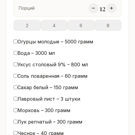
12
Порций
2
4
6
8
Огурцы молодые –
5000
грамм
Вода –
3000
мл
Уксус столовый 9% –
800
мл
Соль поваренная –
60
грамм
Сахар белый –
150
грамм
Лавровый лист –
3
штуки
Морковь –
300
грамм
Лук репчатый –
300
грамм
Чеснок –
40
грамм