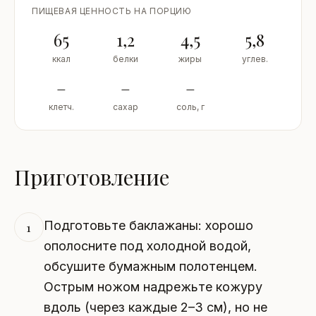
ПИЩЕВАЯ ЦЕННОСТЬ НА ПОРЦИЮ
65
1,2
4,5
5,8
ккал
белки
жиры
углев.
–
–
–
клетч.
сахар
соль, г
Приготовление
Подготовьте баклажаны: хорошо
1
ополосните под холодной водой,
обсушите бумажным полотенцем.
Острым ножом надрежьте кожуру
вдоль (через каждые 2–3 см), но не