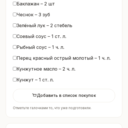
Баклажан –
2
шт
Чеснок –
3
зуб
Зелёный лук –
2
стебель
Соевый соус –
1
ст. л.
Рыбный соус –
1
ч. л.
Перец красный острый молотый –
1
ч. л.
Кунжутное масло –
2
ч. л.
Кунжут –
1
ст. л.
Добавить в список покупок
Отметьте галочками то, что уже подготовили.