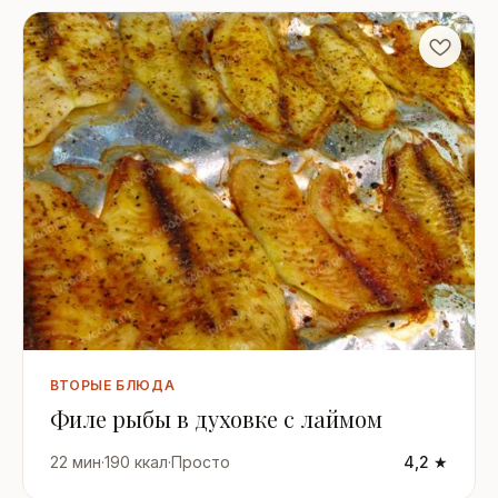
ВТОРЫЕ БЛЮДА
Филе рыбы в духовке с лаймом
22 мин
·
190 ккал
·
Просто
4,2 ★