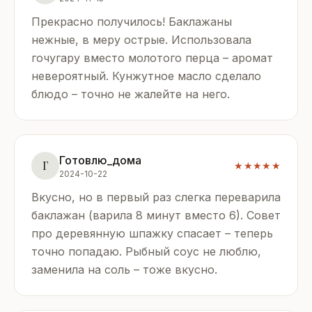
Прекрасно получилось! Баклажаны
нежные, в меру острые. Использовала
гочугару вместо молотого перца – аромат
невероятный. Кунжутное масло сделало
блюдо – точно не жалейте на него.
Готовлю_дома
Г
★★★★★
2024-10-22
Вкусно, но в первый раз слегка переварила
баклажан (варила 8 минут вместо 6). Совет
про деревянную шпажку спасает – теперь
точно попадаю. Рыбный соус не люблю,
заменила на соль – тоже вкусно.