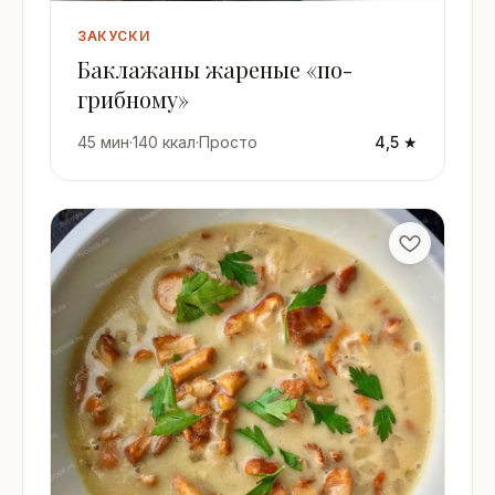
ЗАКУСКИ
Баклажаны жареные «по-
грибному»
45 мин
·
140 ккал
·
Просто
4,5 ★