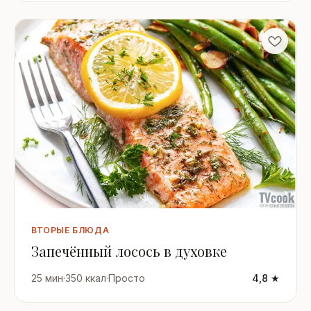
ВТОРЫЕ БЛЮДА
Запечённый лосось в духовке
25 мин
·
350 ккал
·
Просто
4,8 ★