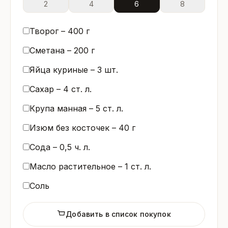
2
4
6
8
Творог –
400
г
Сметана –
200
г
Яйца куриные –
3
шт.
Сахар –
4
ст. л.
Крупа манная –
5
ст. л.
Изюм без косточек –
40
г
Сода –
0,5
ч. л.
Масло растительное –
1
ст. л.
Соль
Добавить в список покупок