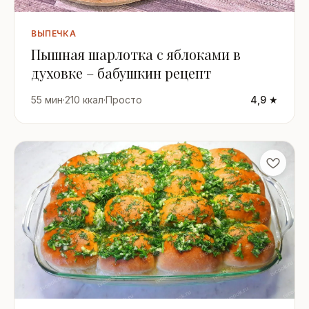
ВЫПЕЧКА
Пышная шарлотка с яблоками в
духовке – бабушкин рецепт
55 мин
·
210 ккал
·
Просто
4,9 ★