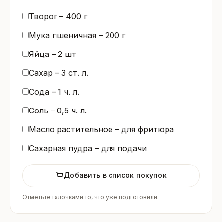
Творог –
400
г
Мука пшеничная –
200
г
Яйца –
2
шт
Сахар –
3
ст. л.
Сода –
1
ч. л.
Соль –
0,5
ч. л.
Масло растительное – для фритюра
Сахарная пудра – для подачи
Добавить в список покупок
Отметьте галочками то, что уже подготовили.