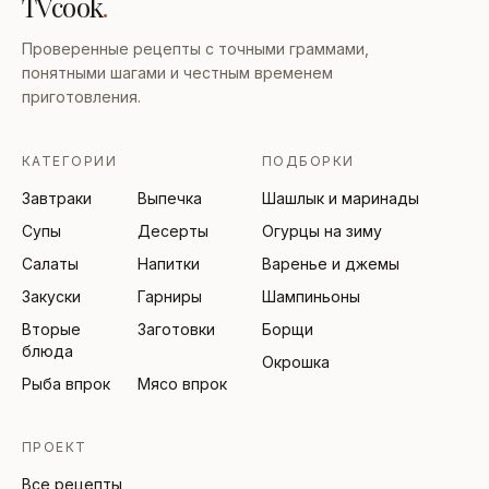
TVcook
.
Проверенные рецепты с точными граммами,
понятными шагами и честным временем
приготовления.
КАТЕГОРИИ
ПОДБОРКИ
Завтраки
Выпечка
Шашлык и маринады
Супы
Десерты
Огурцы на зиму
Салаты
Напитки
Варенье и джемы
Закуски
Гарниры
Шампиньоны
Вторые
Заготовки
Борщи
блюда
Окрошка
Рыба впрок
Мясо впрок
ПРОЕКТ
Все рецепты