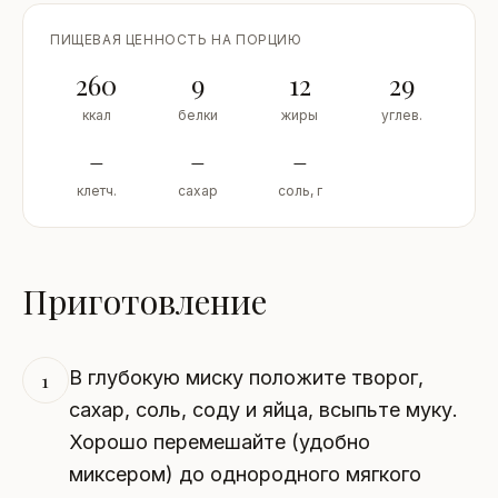
ПИЩЕВАЯ ЦЕННОСТЬ НА ПОРЦИЮ
260
9
12
29
ккал
белки
жиры
углев.
–
–
–
клетч.
сахар
соль, г
Приготовление
В глубокую миску положите творог,
1
сахар, соль, соду и яйца, всыпьте муку.
Хорошо перемешайте (удобно
миксером) до однородного мягкого