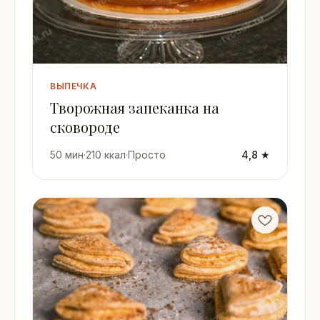
ВЫПЕЧКА
Творожная запеканка на
сковороде
50 мин
·
210 ккал
·
Просто
4,8 ★