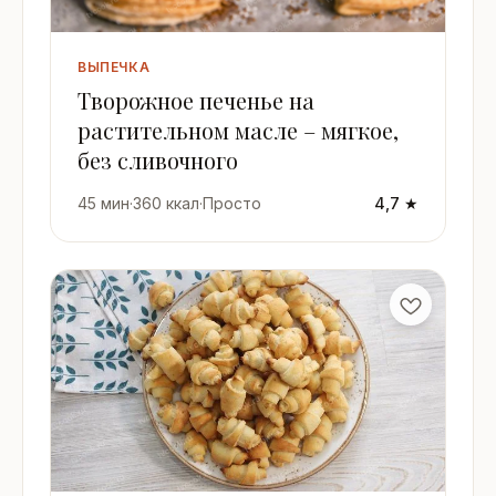
ВЫПЕЧКА
Творожное печенье на
растительном масле – мягкое,
без сливочного
45 мин
·
360 ккал
·
Просто
4,7 ★