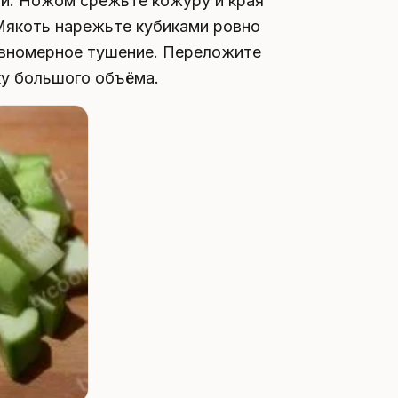
й. Ножом срежьте кожуру и края
 Мякоть нарежьте кубиками ровно
равномерное тушение. Переложите
ку большого объёма.