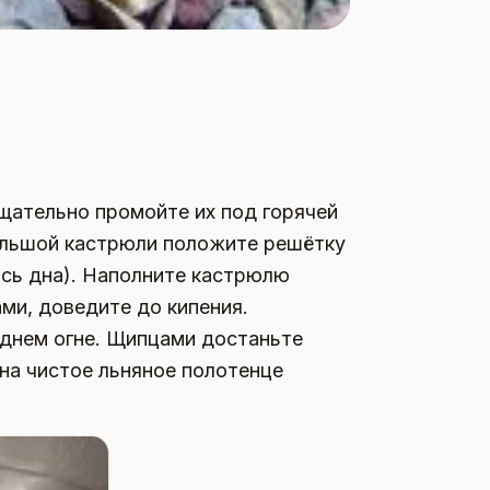
Тщательно промойте их под горячей
ольшой кастрюли положите решётку
лись дна). Наполните кастрюлю
ами, доведите до кипения.
еднем огне. Щипцами достаньте
на чистое льняное полотенце