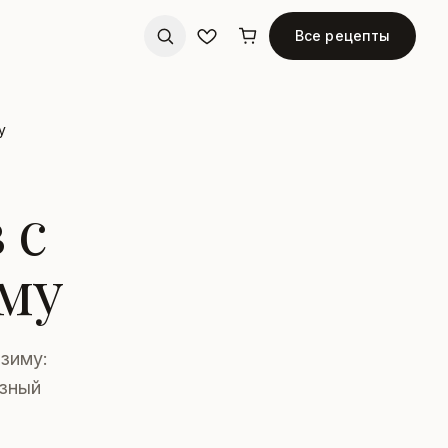
Все рецепты
у
 с
му
зиму:
езный