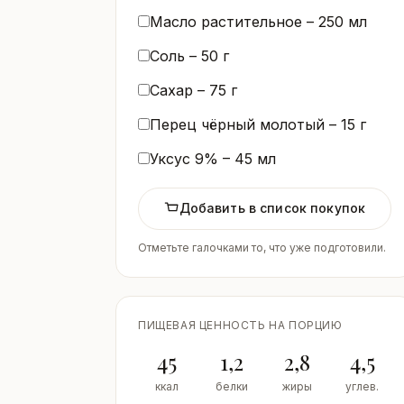
Масло растительное –
250
мл
Соль –
50
г
Сахар –
75
г
Перец чёрный молотый –
15
г
Уксус 9% –
45
мл
Добавить в список покупок
Отметьте галочками то, что уже подготовили.
ПИЩЕВАЯ ЦЕННОСТЬ НА ПОРЦИЮ
45
1,2
2,8
4,5
ккал
белки
жиры
углев.