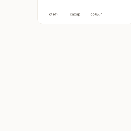
–
–
–
клетч.
сахар
соль, г