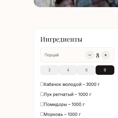
Ингредиенты
8
Порций
2
4
6
8
Кабачок молодой –
3000
г
Лук репчатый –
1000
г
Помидоры –
1000
г
Морковь –
1000
г