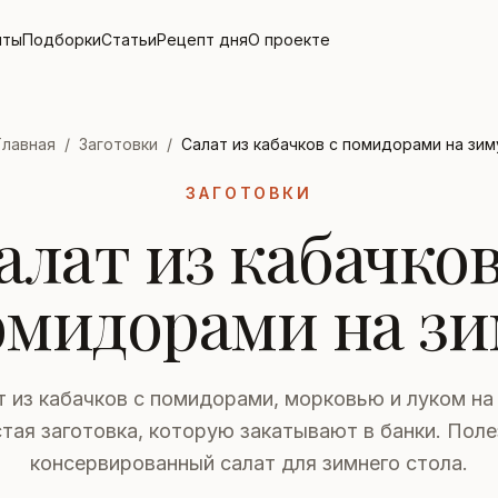
пты
Подборки
Статьи
Рецепт дня
О проекте
Главная
/
Заготовки
/
Салат из кабачков с помидорами на зим
ЗАГОТОВКИ
алат из кабачков
омидорами на зи
т из кабачков с помидорами, морковью и луком на 
тая заготовка, которую закатывают в банки. Пол
консервированный салат для зимнего стола.