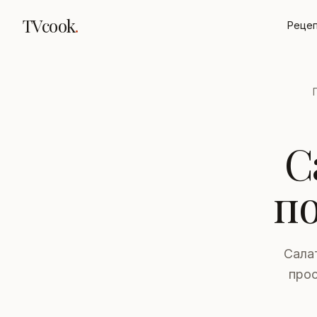
TVcook
.
Реце
С
п
Сала
прос