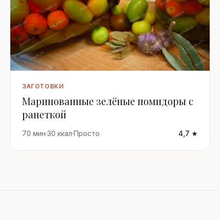
ЗАГОТОВКИ
Маринованные зелёные помидоры с
ранеткой
70 мин
·
30 ккал
·
Просто
4,7 ★