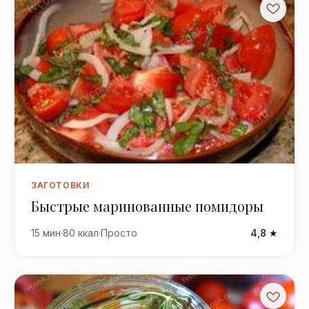
ЗАГОТОВКИ
Быстрые маринованные помидоры
15 мин
·
80 ккал
·
Просто
4,8 ★