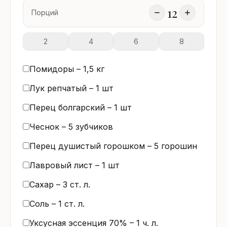
12
Порций
2
4
6
8
Помидоры –
1,5
кг
Лук репчатый –
1
шт
Перец болгарский –
1
шт
Чеснок –
5
зубчиков
Перец душистый горошком –
5
горошин
Лавровый лист –
1
шт
Сахар –
3
ст. л.
Соль –
1
ст. л.
Уксусная эссенция 70% –
1
ч. л.