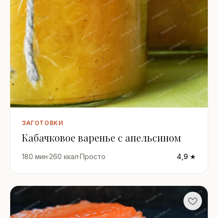
ЗАГОТОВКИ
Кабачковое варенье с апельсином
180 мин
·
260 ккал
·
Просто
4,9 ★