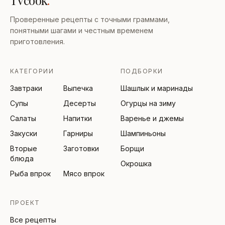
Проверенные рецепты с точными граммами,
понятными шагами и честным временем
приготовления.
КАТЕГОРИИ
ПОДБОРКИ
Завтраки
Выпечка
Шашлык и маринады
Супы
Десерты
Огурцы на зиму
Салаты
Напитки
Варенье и джемы
Закуски
Гарниры
Шампиньоны
Вторые
Заготовки
Борщи
блюда
Окрошка
Рыба впрок
Мясо впрок
ПРОЕКТ
Все рецепты