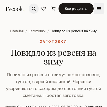
TVcook
.
Все рецепты
Главная
/
Заготовки
/
Повидло из ревеня на зиму
ЗАГОТОВКИ
Повидло из ревеня на
зиму
Повидло из ревеня на зиму: нежно-розовое,
густое, с яркой кислинкой. Черешки
увариваются с сахаром до состояния густой
сметаны. Простая заготовка.
Автор:
Qiwusha
Обновлено 2026-06-18
4,33 ★ · 3 отзывов