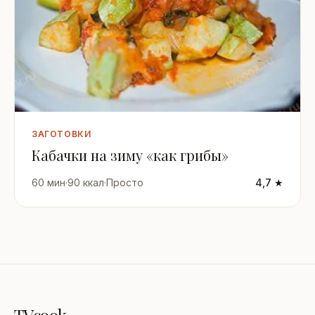
ЗАГОТОВКИ
Кабачки на зиму «как грибы»
60 мин
·
90 ккал
·
Просто
4,7 ★
TVcook
.