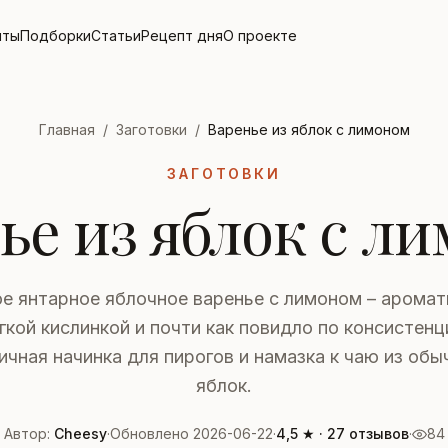
пты
Подборки
Статьи
Рецепт дня
О проекте
Главная
/
Заготовки
/
Варенье из яблок с лимоном
ЗАГОТОВКИ
ье из яблок с л
е янтарное яблочное варенье с лимоном – аромат
гкой кислинкой и почти как повидло по консистенц
ичная начинка для пирогов и намазка к чаю из обы
яблок.
Автор:
Cheesy
·
Обновлено 2026-06-22
·
4,5 ★ · 27 отзывов
·
84