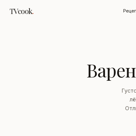
TVcook
.
Реце
Варен
Густо
лё
Отл