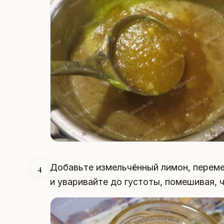
Добавьте измельчённый лимон, переме
4
и уваривайте до густоты, помешивая, 