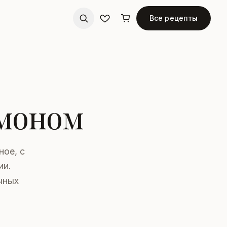
Все рецепты
имоном
ное, с
ии.
чных