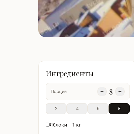
Ингредиенты
8
Порций
2
4
6
8
Яблоки –
1
кг