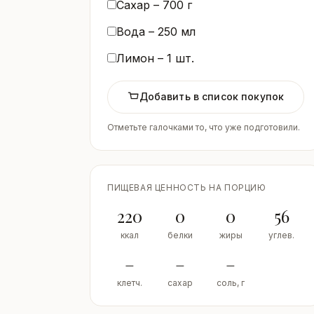
Сахар –
700
г
Вода –
250
мл
Лимон –
1
шт.
Добавить в список покупок
Отметьте галочками то, что уже подготовили.
ПИЩЕВАЯ ЦЕННОСТЬ НА ПОРЦИЮ
220
0
0
56
ккал
белки
жиры
углев.
–
–
–
клетч.
сахар
соль, г