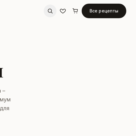
Все рецепты
м
 –
имум
 для