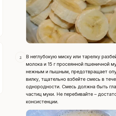
В неглубокую миску или тарелку разбе
2
молока и 15 г просеянной пшеничной м
нежным и пышным, предотвращает опус
вилку, тщательно взбейте смесь в теч
однородности. Смесь должна быть гла
частиц муки. Не перебивайте – доста
консистенции.