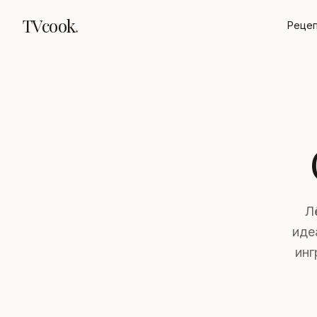
TVcook
.
Реце
Л
иде
инг