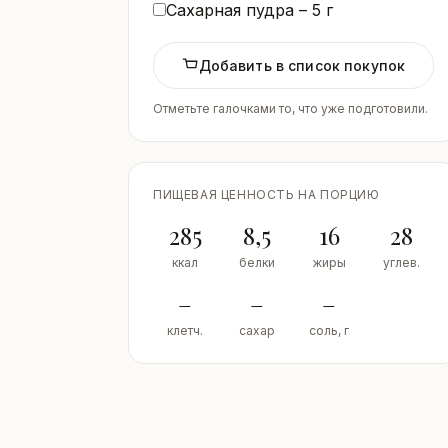
Сахарная пудра –
5
г
Добавить в список покупок
Отметьте галочками то, что уже подготовили.
ПИЩЕВАЯ ЦЕННОСТЬ НА ПОРЦИЮ
285
8,5
16
28
ккал
белки
жиры
углев.
–
–
–
клетч.
сахар
соль, г