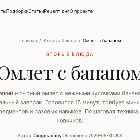
пты
Подборки
Статьи
Рецепт дня
О проекте
Главная
/
Вторые блюда
/
Омлет с бананом
ВТОРЫЕ БЛЮДА
Омлет с банано
ёгкий и сытный омлет с нежными кусочками банана
альный завтрак. Готовится 15 минут, требует мин
редиентов и базовых навыков. Пошаговая техника
новичков.
Автор:
GingerJenny
·
Обновлено 2026-06-30
·
8