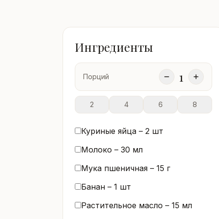
Ингредиенты
1
Порций
2
4
6
8
Куриные яйца –
2
шт
Молоко –
30
мл
Мука пшеничная –
15
г
Банан –
1
шт
Растительное масло –
15
мл