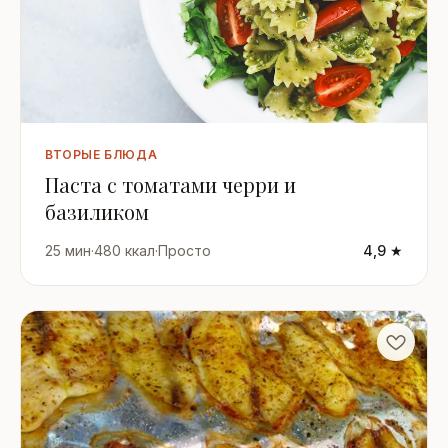
ВТОРЫЕ БЛЮДА
Паста с томатами черри и
базиликом
25 мин
·
480 ккал
·
Просто
4,9 ★