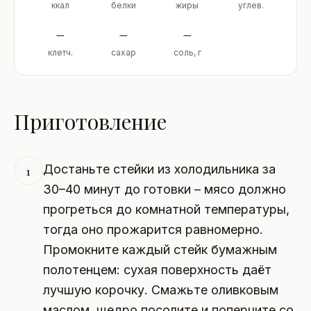
ккал
белки
жиры
углев.
–
–
–
клетч.
сахар
соль, г
Приготовление
Достаньте стейки из холодильника за
1
30–40 минут до готовки – мясо должно
прогреться до комнатной температуры,
тогда оно прожарится равномерно.
Промокните каждый стейк бумажным
полотенцем: сухая поверхность даёт
лучшую корочку. Смажьте оливковым
маслом, щедро посолите и поперчите со