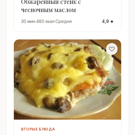
Обжаренный стейк с
чесночным маслом
30 мин
·
480 ккал
·
Средне
4,9 ★
ВТОРЫЕ БЛЮДА