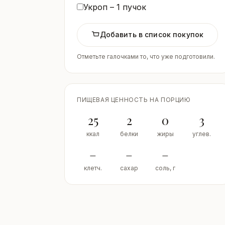
Укроп –
1
пучок
Добавить в список покупок
Отметьте галочками то, что уже подготовили.
ПИЩЕВАЯ ЦЕННОСТЬ НА ПОРЦИЮ
25
2
0
3
ккал
белки
жиры
углев.
–
–
–
клетч.
сахар
соль, г