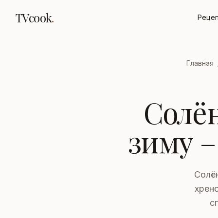
TVcook
.
Реце
Главная
Солё
зиму –
Солён
хрено
с