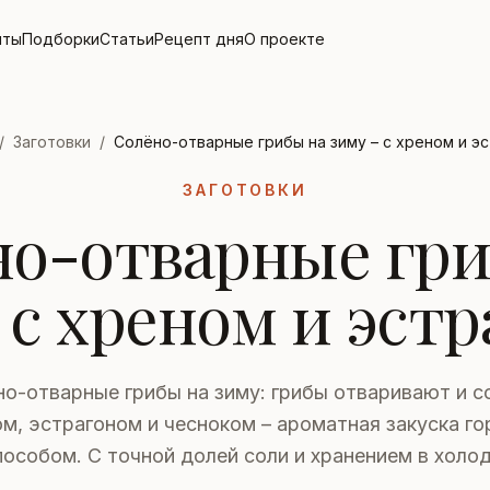
пты
Подборки
Статьи
Рецепт дня
О проекте
/
Заготовки
/
Солёно-отварные грибы на зиму – с хреном и э
ЗАГОТОВКИ
но-отварные гри
 с хреном и эст
о-отварные грибы на зиму: грибы отваривают и с
м, эстрагоном и чесноком – ароматная закуска г
пособом. С точной долей соли и хранением в холод