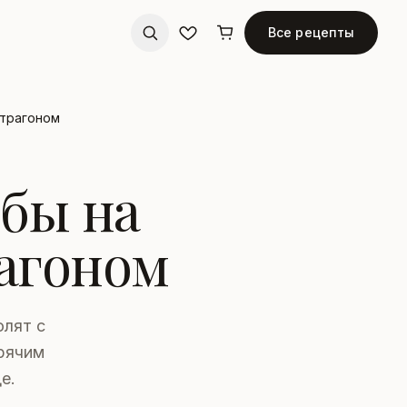
Все рецепты
страгоном
бы на
рагоном
олят с
орячим
е.