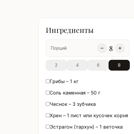
Ингредиенты
8
Порций
2
4
6
8
Грибы –
1
кг
Соль каменная –
50
г
Чеснок –
3
зубчика
Хрен –
1
лист или кусочек корня
Эстрагон (тархун) –
1
веточка