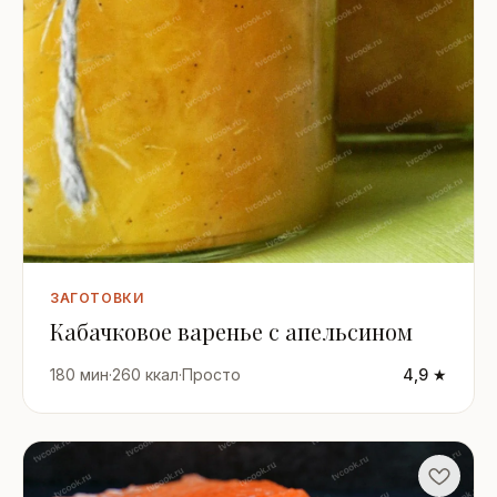
ЗАГОТОВКИ
Кабачковое варенье с апельсином
180 мин
·
260 ккал
·
Просто
4,9 ★