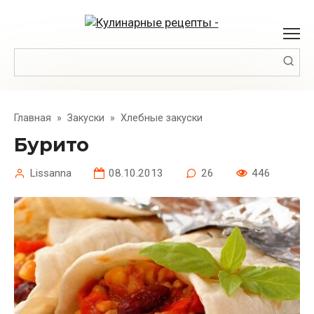
Перейти
к
контенту
Поиск:
Главная
»
Закуски
»
Хлебные закуски
Бурито
Lissanna
08.10.2013
26
446