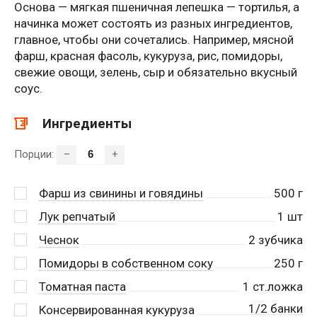
Основа — мягкая пшеничная лепешка — тортилья, а
начинка может состоять из разных ингредиентов,
главное, чтобы они сочетались. Например, мясной
фарш, красная фасоль, кукуруза, рис, помидоры,
свежие овощи, зелень, сыр и обязательно вкусный
соус.
Ингредиенты
Порции:
–
+
Фарш из свинины и говядины
500
г
Лук репчатый
1
шт
Чеснок
2
зубчика
Помидоры в собственном соку
250
г
Томатная паста
1
ст.ложка
1/2 банки
Консервированная кукуруза