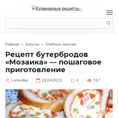
Перейти
к
контенту
Поиск:
Главная
»
Закуски
»
Хлебные закуски
Рецепт бутербродов
«Мозаика» — пошаговое
приготовление
Lento4ka
28.04.2025
0
187