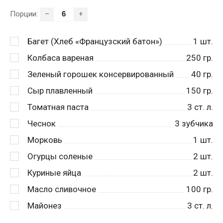
Порции:
–
+
Багет (Хлеб «Французский батон»)
1
шт.
Колбаса вареная
250
гр.
Зеленый горошек консервированный
40
гр.
Сыр плавленный
150
гр.
Томатная паста
3
ст. л.
Чеснок
3
зубчика
Морковь
1
шт.
Огурцы соленые
2
шт.
Куриные яйца
2
шт.
Масло сливочное
100
гр.
Майонез
3
ст. л.