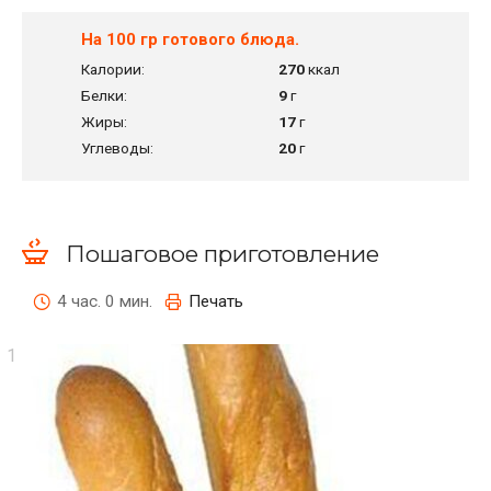
На 100 гр готового блюда.
Калории:
270
ккал
Белки:
9
г
Жиры:
17
г
Углеводы:
20
г
Пошаговое приготовление
4 час. 0 мин.
Печать