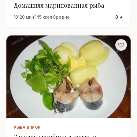
Домашняя маринованная рыба
10120 мин
·
145 ккал
·
Средне
0 ★
РЫБА ВПРОК
Засолка скумбрии в рассоле