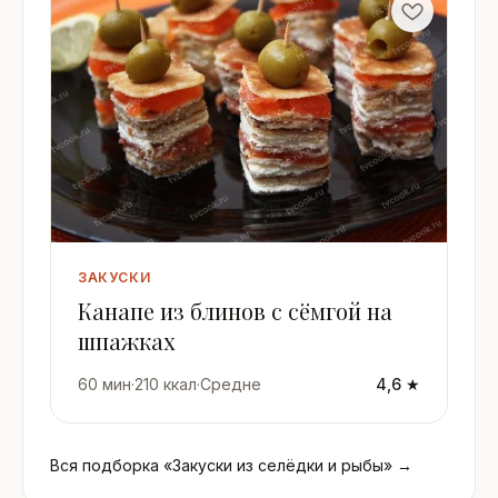
ЗАКУСКИ
Канапе из блинов с сёмгой на
шпажках
60 мин
·
210 ккал
·
Средне
4,6 ★
Вся подборка «Закуски из селёдки и рыбы» →