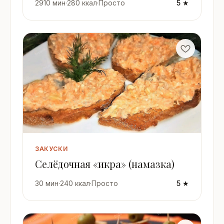
2910 мин
·
280 ккал
·
Просто
5 ★
ЗАКУСКИ
Селёдочная «икра» (намазка)
30 мин
·
240 ккал
·
Просто
5 ★