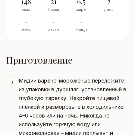
148
21
6,5
2
ккал
белки
жиры
углев.
–
–
–
клетч.
сахар
соль, г
Приготовление
Мидии варёно-мороженые переложите
1
из упаковки в дуршлаг, установленный в
глубокую тарелку. Накройте пищевой
плёнкой и разморозьте в холодильнике
4–6 часов или на ночь. Никогда не
используйте горячую воду или
микроволновку – мидии поплывут и