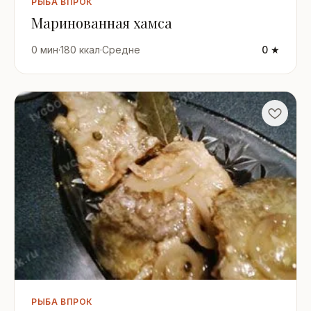
РЫБА ВПРОК
Маринованная хамса
0 мин
·
180 ккал
·
Средне
0 ★
РЫБА ВПРОК