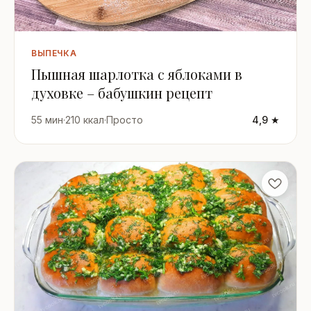
ВЫПЕЧКА
Пышная шарлотка с яблоками в
духовке – бабушкин рецепт
55 мин
·
210 ккал
·
Просто
4,9 ★