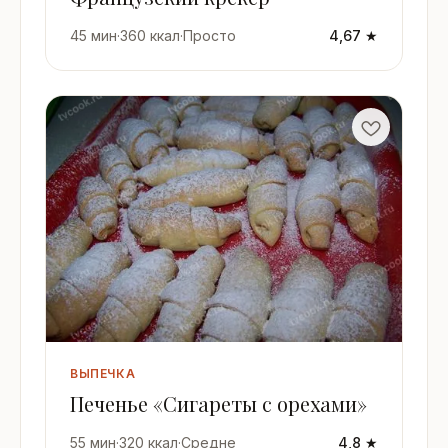
45 мин
·
360 ккал
·
Просто
4,67 ★
ВЫПЕЧКА
Печенье «Сигареты с орехами»
55 мин
·
320 ккал
·
Средне
4,8 ★