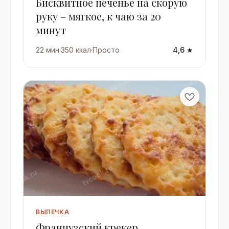
Бисквитное печенье на скорую
руку – мягкое, к чаю за 20
минут
22 мин
·
350 ккал
·
Просто
4,6 ★
ВЫПЕЧКА
Французский крекер