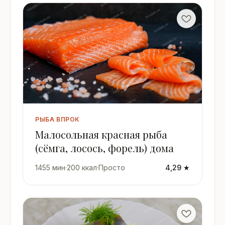
РЫБА ВПРОК
Малосольная красная рыба
(сёмга, лосось, форель) дома
1455 мин
·
200 ккал
·
Просто
4,29 ★