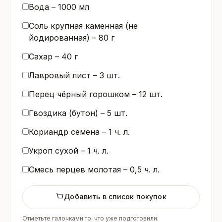
Вода –
1000
мл
Соль крупная каменная (не
йодированная) –
80
г
Сахар –
40
г
Лавровый лист –
3
шт.
Перец чёрный горошком –
12
шт.
Гвоздика (бутон) –
5
шт.
Кориандр семена –
1
ч. л.
Укроп сухой –
1
ч. л.
Смесь перцев молотая –
0,5
ч. л.
Добавить в список покупок
Отметьте галочками то, что уже подготовили.