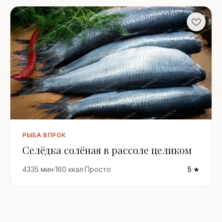
РЫБА ВПРОК
Селёдка солёная в рассоле целиком
4335 мин
·
160 ккал
·
Просто
5 ★