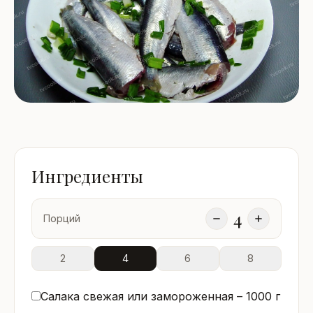
Ингредиенты
4
Порций
2
4
6
8
Салака свежая или замороженная –
1000
г