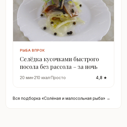
РЫБА ВПРОК
Селёдка кусочками быстрого
посола без рассола – за ночь
20 мин
·
210 ккал
·
Просто
4,8 ★
Вся подборка «Солёная и малосольная рыба» →