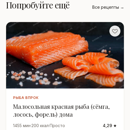
Попробуйте ещё
Все рецепты →
РЫБА ВПРОК
Малосольная красная рыба (сёмга,
лосось, форель) дома
1455 мин
·
200 ккал
·
Просто
4,29 ★