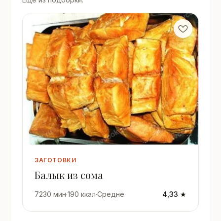
ЗАГОТОВКИ
Балык из сома
7230 мин
·
190 ккал
·
Средне
4,33 ★