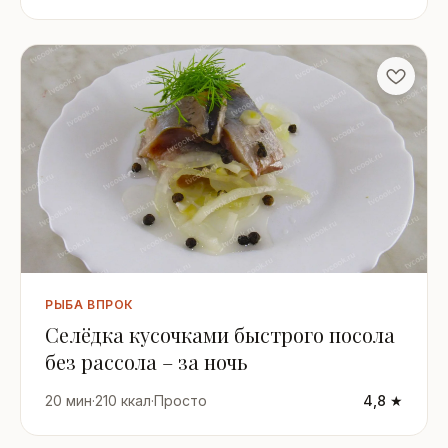
РЫБА ВПРОК
Селёдка кусочками быстрого посола
без рассола – за ночь
20 мин
·
210 ккал
·
Просто
4,8 ★