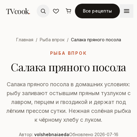
TVcook
.
Все рецепты
Главная
/
Рыба впрок
/
Салака пряного посола
РЫБА ВПРОК
Салака пряного посола
Салака пряного посола в домашних условиях:
рыбу заливают остывшим пряным тузлуком с
лавром, перцем и гвоздикой и держат под
лёгким прессом сутки. Нежная солёная рыбка
к чёрному хлебу с луком.
Автор:
volshebnaiaeda
Обновлено 2026-07-16