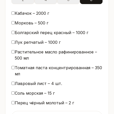
Кабачок –
2000
г
Морковь –
500
г
Болгарский перец красный –
1000
г
Лук репчатый –
1000
г
Растительное масло рафинированное –
500
мл
Томатная паста концентрированная –
350
мл
Лавровый лист –
4
шт.
Соль морская –
15
г
Перец чёрный молотый –
2
г