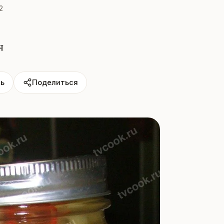
2
я
ь
Поделиться