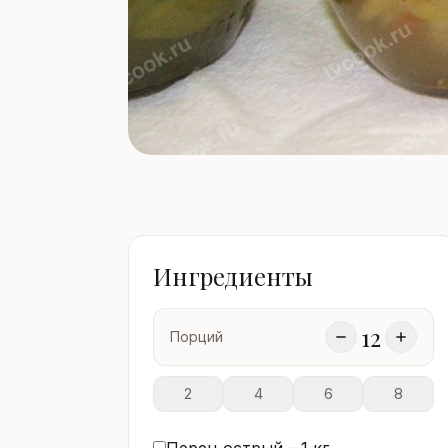
Ингредиенты
12
Порций
2
4
6
8
Перец острый –
1
кг