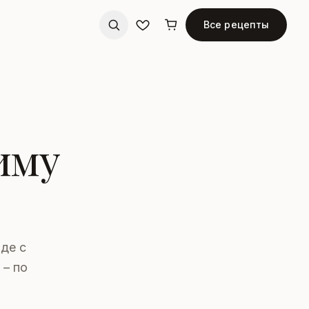
Все рецепты
иму
)
де с
 – по