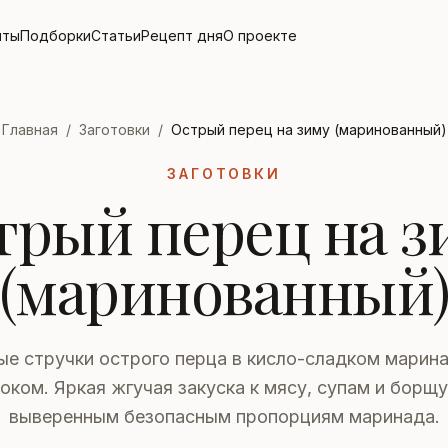
пты
Подборки
Статьи
Рецепт дня
О проекте
Главная
/
Заготовки
/
Острый перец на зиму (маринованный)
ЗАГОТОВКИ
трый перец на з
(маринованный
ые стручки острого перца в кисло-сладком марина
оком. Яркая жгучая закуска к мясу, супам и борщу
выверенным безопасным пропорциям маринада.