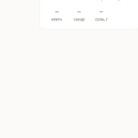
–
–
–
клетч.
сахар
соль, г