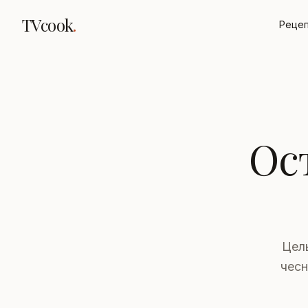
TVcook
.
Реце
Ос
Цел
чесн