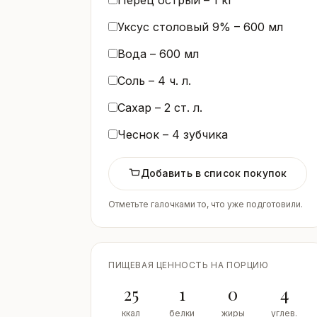
Уксус столовый 9% –
600
мл
Вода –
600
мл
Соль –
4
ч. л.
Сахар –
2
ст. л.
Чеснок –
4
зубчика
Добавить в список покупок
Отметьте галочками то, что уже подготовили.
ПИЩЕВАЯ ЦЕННОСТЬ НА ПОРЦИЮ
25
1
0
4
ккал
белки
жиры
углев.