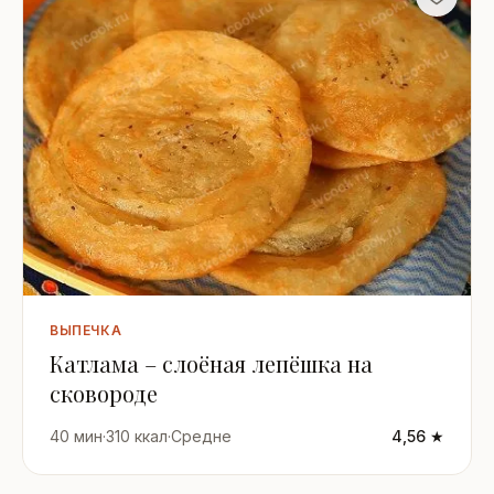
ВЫПЕЧКА
Катлама – слоёная лепёшка на
сковороде
40 мин
·
310 ккал
·
Средне
4,56 ★