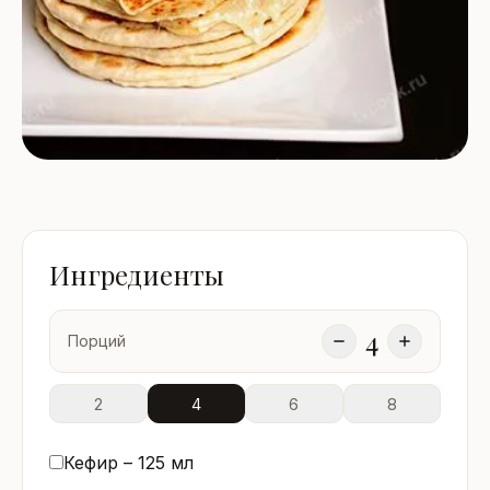
Ингредиенты
4
Порций
2
4
6
8
Кефир –
125
мл