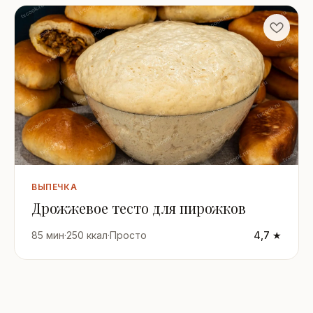
ВЫПЕЧКА
Дрожжевое тесто для пирожков
85 мин
·
250 ккал
·
Просто
4,7 ★