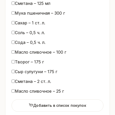
Сметана –
125
мл
Мука пшеничная –
300
г
Сахар –
1
ст. л.
Соль –
0,5
ч. л.
Сода –
0,5
ч. л.
Масло сливочное –
100
г
Творог –
175
г
Сыр сулугуни –
175
г
Сметана –
2
ст. л.
Масло сливочное –
25
г
Добавить в список покупок