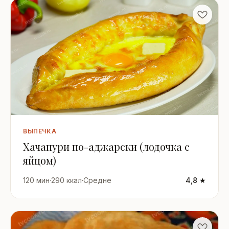
ВЫПЕЧКА
Хачапури по-аджарски (лодочка с
яйцом)
120 мин
·
290 ккал
·
Средне
4,8 ★