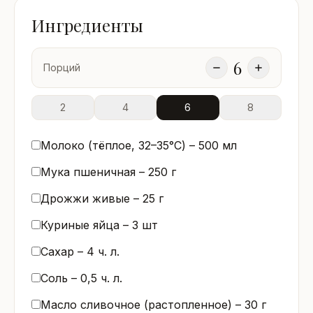
Ингредиенты
6
Порций
2
4
6
8
Молоко (тёплое, 32–35°C) –
500
мл
Мука пшеничная –
250
г
Дрожжи живые –
25
г
Куриные яйца –
3
шт
Сахар –
4
ч. л.
Соль –
0,5
ч. л.
Масло сливочное (растопленное) –
30
г