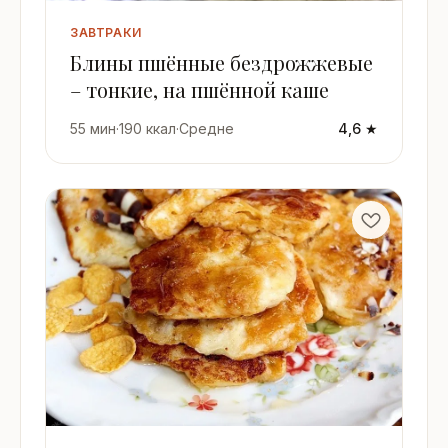
ЗАВТРАКИ
Блины пшённые бездрожжевые
– тонкие, на пшённой каше
55 мин
·
190 ккал
·
Средне
4,6 ★