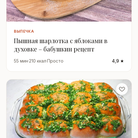
ВЫПЕЧКА
Пышная шарлотка с яблоками в
духовке – бабушкин рецепт
55 мин
·
210 ккал
·
Просто
4,9 ★