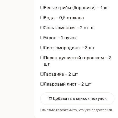
Белые грибы (боровики) –
1
кг
Вода –
0,5
стакана
Соль каменная –
2
ст. л.
Укроп –
1
пучок
Лист смородины –
3
шт
Перец душистый горошком –
2
шт
Гвоздика –
2
шт
Лавровый лист –
2
шт
Добавить в список покупок
Отметьте галочками то, что уже подготовили.