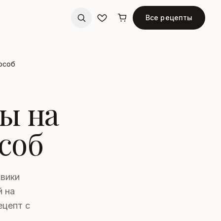
Все рецепты
особ
ы на
соб
овики
й на
ецепт с