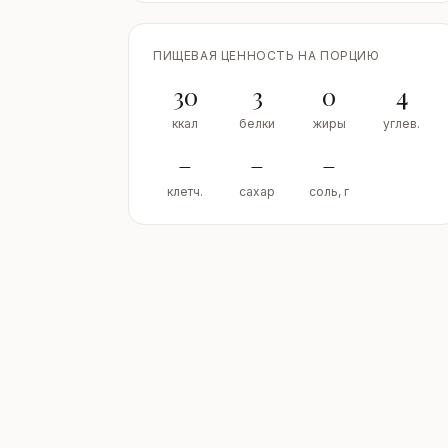
ПИЩЕВАЯ ЦЕННОСТЬ НА ПОРЦИЮ
30
3
0
4
ккал
белки
жиры
углев.
–
–
–
клетч.
сахар
соль, г