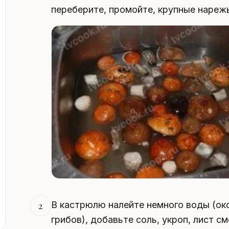
переберите, промойте, крупные нареж
В кастрюлю налейте немного воды (око
2
грибов), добавьте соль, укроп, лист 