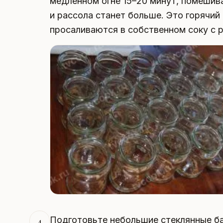
медленном огне 15–20 минут, помешива
и рассола станет больше. Это горячий
просаливаются в собственном соку с 
Подготовьте небольшие стеклянные ба
4