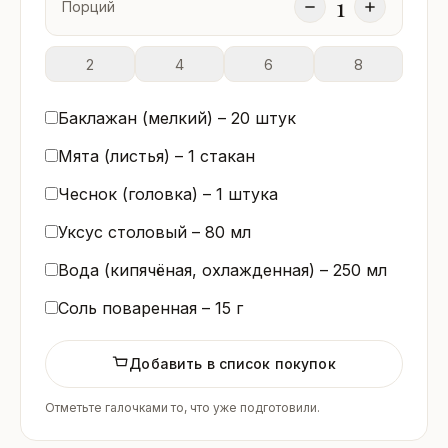
1
Порций
2
4
6
8
Баклажан (мелкий) –
20
штук
Мята (листья) –
1
стакан
Чеснок (головка) –
1
штука
Уксус столовый –
80
мл
Вода (кипячёная, охлажденная) –
250
мл
Соль поваренная –
15
г
Добавить в список покупок
Отметьте галочками то, что уже подготовили.