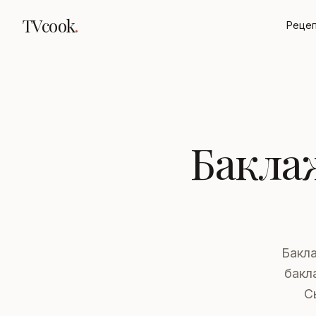
TVcook
.
Реце
Бакла
Бакл
бакл
С