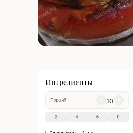
Ингредиенты
10
Порций
2
4
6
8
Баклажаны –
4
шт