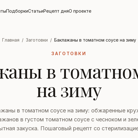
пты
Подборки
Статьи
Рецепт дня
О проекте
Главная
/
Заготовки
/
Баклажаны в томатном соусе на зиму
ЗАГОТОВКИ
жаны в томатном
на зиму
ажаны в томатном соусе на зиму: обжаренные кру
ажанов в густом томатном соусе с чесноком и зел
ытная закуска. Пошаговый рецепт со стерилизацие