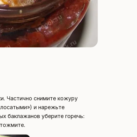
и. Частично снимите кожуру
олосатыми») и нарежьте
ых баклажанов уберите горечь:
отожмите.