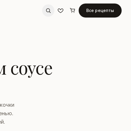
Все рецепты
 соусе
жочки
енью.
й.