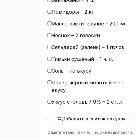
Помидоры –
2
кг
Масло растительное –
200
мл
Чеснок –
2
головки
Сельдерей (зелень) –
1
пучок
Тимьян сушёный –
1
ч. л.
Соль – по вкусу
Перец чёрный молотый – по
вкусу
Уксус столовый 9% –
2
ст. л.
Добавить в список покупок
Отметьте галочками то, что уже подготовили.